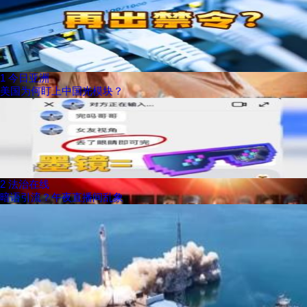
1
今日亚洲
美国为何盯上中国光模块？
2
法治在线
暗语引流？午夜直播间乱象