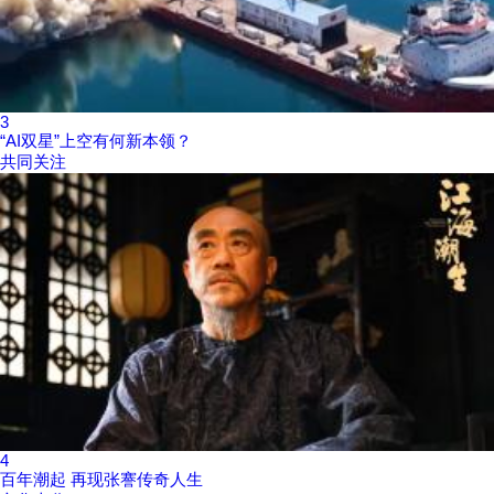
3
“AI双星”上空有何新本领？
共同关注
4
百年潮起 再现张謇传奇人生