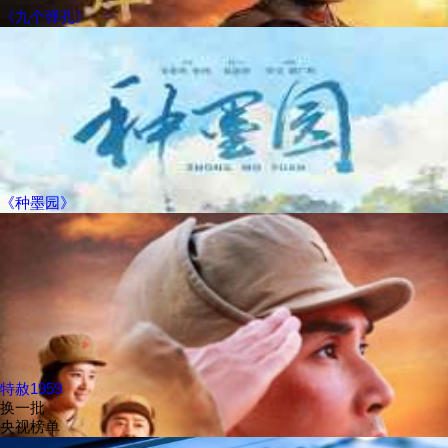
《九个弹孔》
《种墨园》
特赦1959
换一批
央视榜单