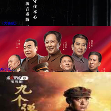
《大秦赋》
外交风云