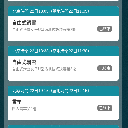
北京時間:22日18:09（當地時間22日11:09）
自由式滑雪
已結束
自由式滑雪女子U型场地技巧决赛第2轮
北京時間:22日18:38（當地時間22日11:38）
自由式滑雪
已結束
自由式滑雪女子U型场地技巧决赛第3轮
北京時間:22日19:15（當地時間22日12:15）
雪车
已結束
四人雪车第4组