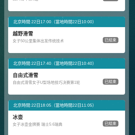
北京時間:22日17:00（當地時間22日10:00）
越野滑雪
已結束
女子50公里集体出发传统技术
北京時間:22日17:40（當地時間22日10:40）
自由式滑雪
已結束
自由式滑雪女子U型场地技巧决赛第1轮
北京時間:22日18:05（當地時間22日11:05）
冰壶
已結束
女子冰壶金牌赛 瑞士5:6瑞典