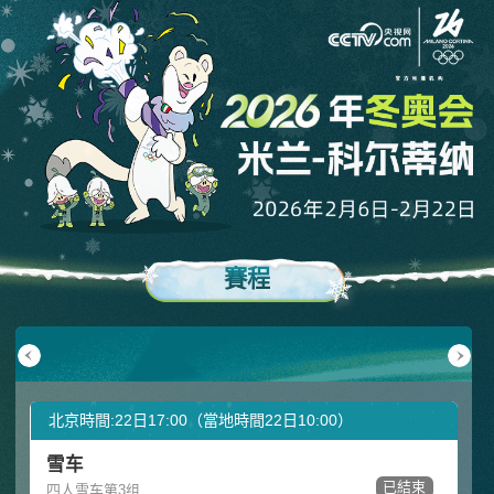
賽程
月17日
02月18日
02月19日
02月20日
02月21日
02月22日
周二
周三
周四
周五
周六
周日
北京時間:22日17:00（當地時間22日10:00）
雪车
已結束
四人雪车第3组