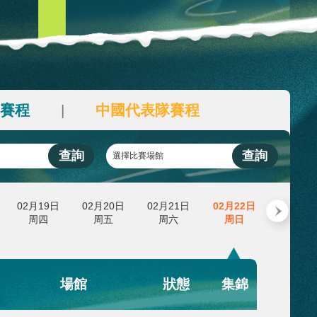
榜
3
荷兰
10
藝術
汽車
數智
5G
産業+
-
中國
0
時尚
天氣
才藝
網展
央央好物
程
場館賽程
中國代表隊賽程
|
|
查詢
選擇比賽項目
選擇比賽場館
日
02月18日
02月19日
02月20日
02月21日
周三
周四
周五
周六