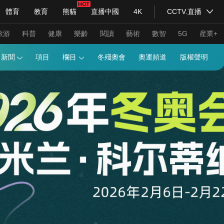
體育
教育
熊貓
直播中國
4K
CCTV.直播
式妙語
主持人
下載央視影音
熱解讀
天天學習
旅游
科普
健康
樂齡
閱讀
藝術
數智
5G
産業+
畫報
新聞
項目
欄目
冬殘奧會
奧運頻道
紀錄片網
國家大劇院
大型活動
科技
法治
文娛
人物
公益
圖片
習式妙語
央視快評
央視網評
光華銳評
鋒面
頻道
VR/AR
4K專區
全景新聞
請入列
人生第一次
人生第二次
年冬奧會
CBA
NBA
中超
國足
國際足球
網球
綜
體育江湖
文化體育
冰雪道路
足球道路