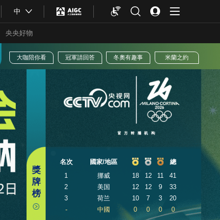
中
央央好物
版權聲明
大咖陪你看
冠軍請回答
冬奧有趣
名次
國家/地區
獎
合體育
亞冬會
1
挪威
18
牌
2
美国
12