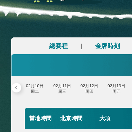
財經
教育
鄉村振興
生態環境
一帶一路
大國智造
大國展會
大國保險
雲頂對話
CCTV.節目官網
直播
節目單
欄目
片庫
總賽程
金牌時
|
02月09日
02月10日
02月11日
02月12日
02
周一
周二
周三
周四