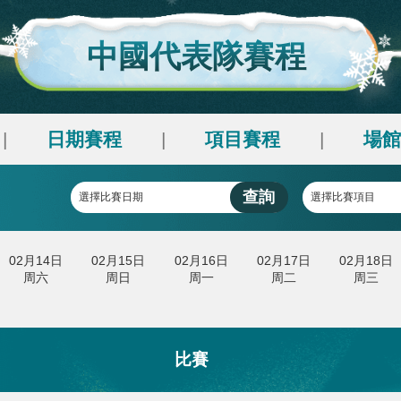
央博
非遺
文化
旅游
科普
健康
樂齡
閱讀
雲起
超級工廠
智敬中國
全民健康
顏選攻略
海洋
中國代表隊賽
收視榜
總台企業白名單
刻
日期賽程
項目賽程
|
|
查詢
選擇比賽日期
月13日
02月14日
02月15日
02月16日
02月17
周五
周六
周日
周一
周二