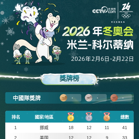
獎牌榜
中國隊獎牌
-
-
-
排名
國家/地區
總數
1
挪威
18
12
11
41
2
美国
12
12
9
33