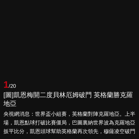
1
/20
[圖]凱恩梅開二度貝林厄姆破門 英格蘭勝克羅
地亞
央視網消息：世界盃小組賽，英格蘭對陣克羅地亞。上半
場，凱恩點球打破比賽僵局，巴圖裏納世界波為克羅地亞
扳平比分，凱恩頭球幫助英格蘭再次領先，穆薩凌空破門