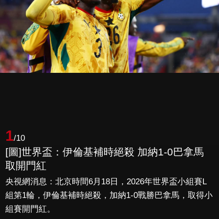
1
/10
[圖]世界盃：伊倫基補時絕殺 加納1-0巴拿馬
取開門紅
央視網消息：北京時間6月18日，2026年世界盃小組賽L
組第1輪，伊倫基補時絕殺，加納1-0戰勝巴拿馬，取得小
組賽開門紅。