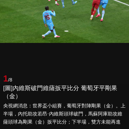
1
/8
[圖]內維斯破門維薩扳平比分 葡萄牙平剛果
（金）
央視網消息：世界盃小組賽，葡萄牙對陣剛果（金）。上
半場，內托助攻若昂·內維斯頭球破門，馬蘇阿庫助攻維
薩頭球為剛果（金）扳平比分；下半場，雙方未能再進