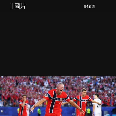
圖片
84看過