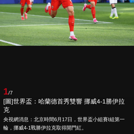
1
/7
[圖]世界盃：哈蘭德首秀雙響 挪威4-1勝伊拉
克
央視網消息：北京時間6月17日，世界盃小組賽I組第一
輪，挪威4-1戰勝伊拉克取得開門紅。