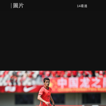
圖片
14看過