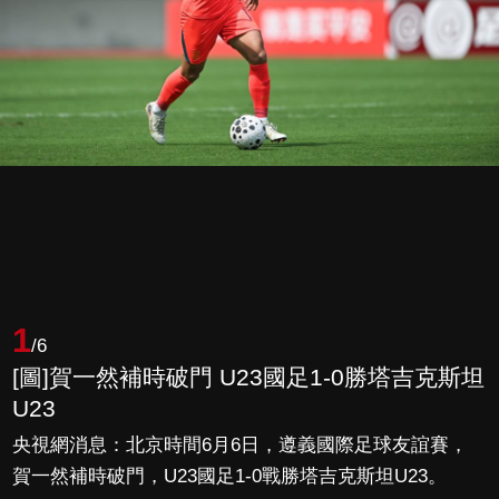
1
/6
[圖]賀一然補時破門 U23國足1-0勝塔吉克斯坦
U23
央視網消息：北京時間6月6日，遵義國際足球友誼賽，
賀一然補時破門，U23國足1-0戰勝塔吉克斯坦U23。