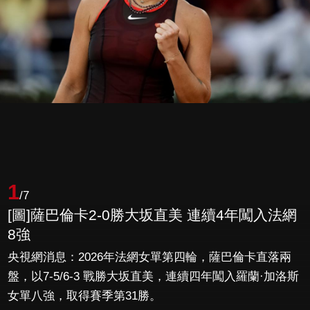
1
/7
[圖]薩巴倫卡2-0勝大坂直美 連續4年闖入法網
8強
央視網消息：2026年法網女單第四輪，薩巴倫卡直落兩
盤，以7-5/6-3 戰勝大坂直美，連續四年闖入羅蘭·加洛斯
女單八強，取得賽季第31勝。