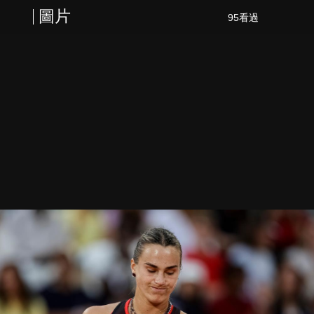
圖片
95看過