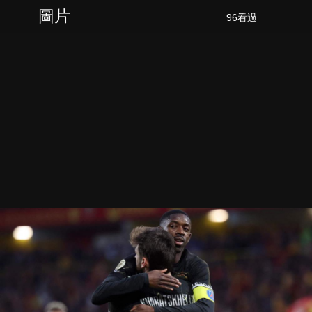
圖片
96看過