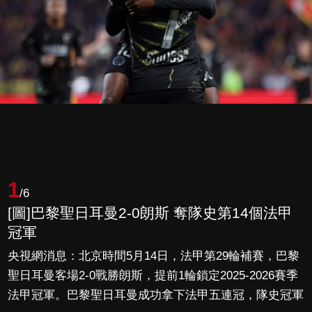
1
/6
[圖]巴黎聖日耳曼2-0朗斯 奪隊史第14個法甲
冠軍
央視網消息：北京時間5月14日，法甲第29輪補賽，巴黎
聖日耳曼客場2-0戰勝朗斯，提前1輪鎖定2025-2026賽季
法甲冠軍。巴黎聖日耳曼成功拿下法甲五連冠，隊史冠軍