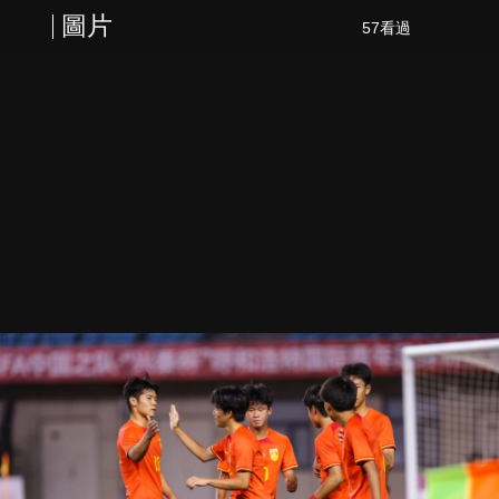
圖片
57看過