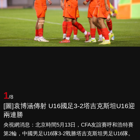
1
/8
[圖]袁博涵傳射 U16國足3-2塔吉克斯坦U16迎
兩連勝
央視網消息：北京時間5月13日，CFA友誼賽呼和浩特賽
第2輪，中國男足U16隊3-2戰勝塔吉克斯坦男足U16隊。