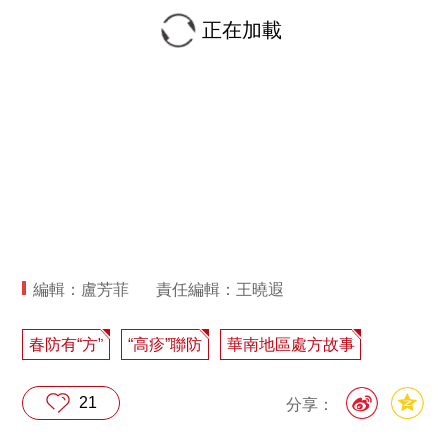
正在加載
編輯：盧芳菲
責任編輯：王曉遐
春防有“方”
“高疹”聯防
華南地區處方故事
21
分享：