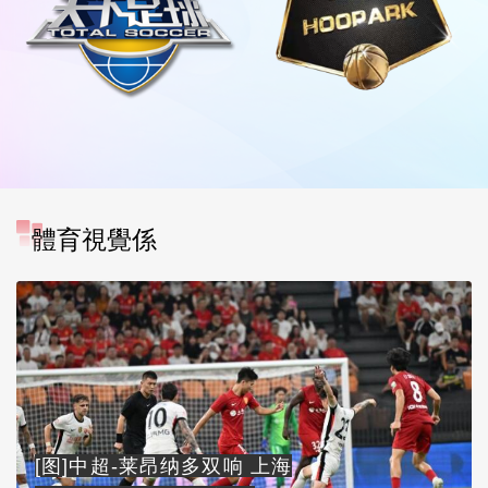
體育視覺係
[图]中超-莱昂纳多双响 上海