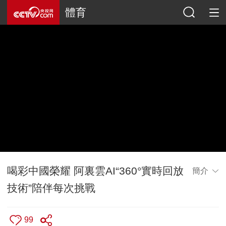
體育
喝彩中國榮耀 阿裏雲AI“360°實時回放
簡介
技術”陪伴每次挑戰
99