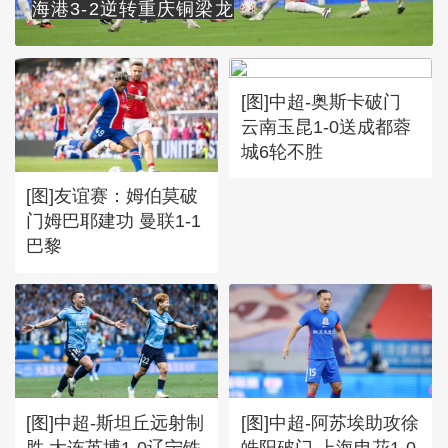
海港3-2逆转重庆铜梁龙
[图]中超-奥斯卡破门
云南玉昆1-0送成都蓉
城6轮不胜
[图]友谊赛：姆伯莫破
门姆巴耶建功 曼联1-1
巴黎
[图]中超-斯坦丘远射制
[图]中超-阿苏埃助攻徐
胜 大连英博1-0辽宁铁
皓阳破门 上海申花1-0