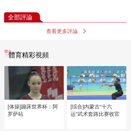
全部評論
查看更多評論
體育精彩視頻
[体操]蹦床世界杯：阿
[综合]内蒙古“十六
罗萨站
运”武术套路比赛收官