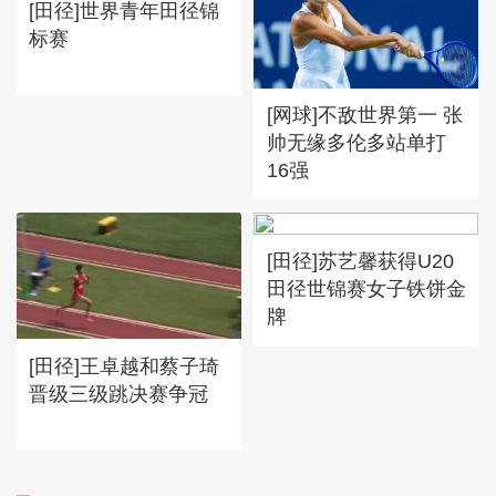
[田径]世界青年田径锦
标赛
[网球]不敌世界第一 张
帅无缘多伦多站单打
16强
[田径]苏艺馨获得U20
田径世锦赛女子铁饼金
牌
[田径]王卓越和蔡子琦
晋级三级跳决赛争冠