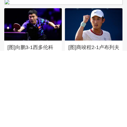
[图]向鹏3-1西多伦科
[图]商竣程2-1卢布列夫
晋级WTT横滨冠军赛
晋级蒙特利尔站男单第
16强
三轮
[图]特鲁姆普战胜威尔
逊 获得斯诺克上海大
师赛冠军
[图]读秒绝杀 中国U17
男足力克阿森纳U17男
足