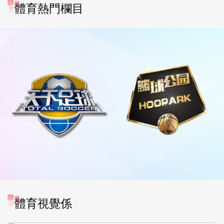
體育熱門欄目
[图]WTA1000多伦多站-张帅
體育視覺係
不敌萨巴伦卡无缘16强