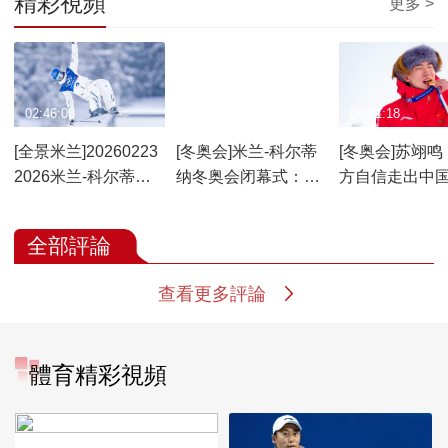
精彩視頻
更多 >
02:46:03
00:02:29
00:01:18
[全景米兰]20260223
[冬奥会]米兰-科尔蒂
[冬奥会]苏翊鸣
2026米兰-科尔蒂纳
纳冬奥会闭幕式：缘
方自信走出中
冬奥会闭幕式特别节
起一滴水
力量
目
全部評論
查看更多評論
體育精彩視頻