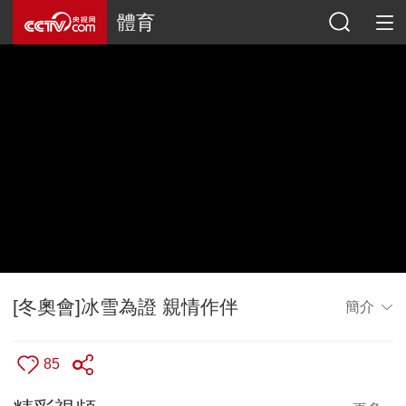
體育
[冬奧會]冰雪為證 親情作伴
簡介
85