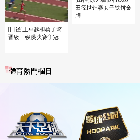
田径世锦赛女子铁饼金
牌
[田径]王卓越和蔡子琦
晋级三级跳决赛争冠
體育熱門欄目