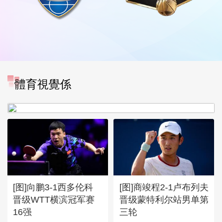
[图]WTA1000多伦多站-张帅
體育視覺係
不敌萨巴伦卡无缘16强
[图]向鹏3-1西多伦科
[图]商竣程2-1卢布列夫
晋级WTT横滨冠军赛
晋级蒙特利尔站男单第
16强
三轮