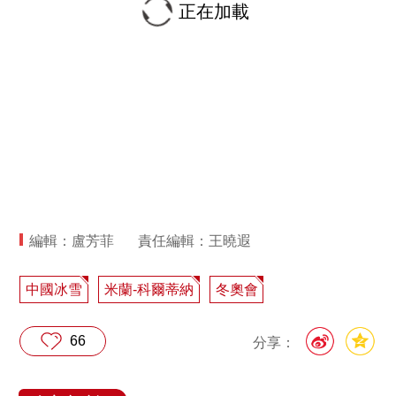
正在加載
編輯：盧芳菲
責任編輯：王曉遐
中國冰雪
米蘭-科爾蒂納
冬奧會
66
分享：