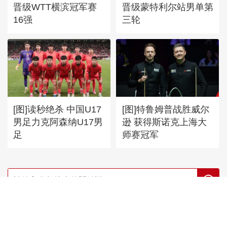
晋级WTT横滨冠军赛
晋级蒙特利尔站男单第
16强
三轮
[图]读秒绝杀 中国U17
[图]特鲁姆普战胜威尔
男足力克阿森纳U17男
逊 获得斯诺克上海大
足
师赛冠军
首頁
|
全站地圖