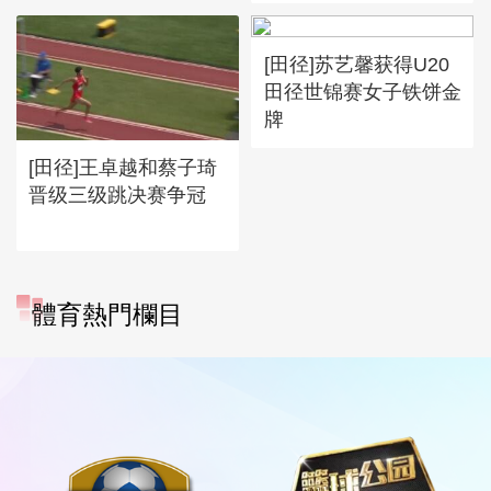
[田径]苏艺馨获得U20
田径世锦赛女子铁饼金
牌
[田径]王卓越和蔡子琦
晋级三级跳决赛争冠
體育熱門欄目