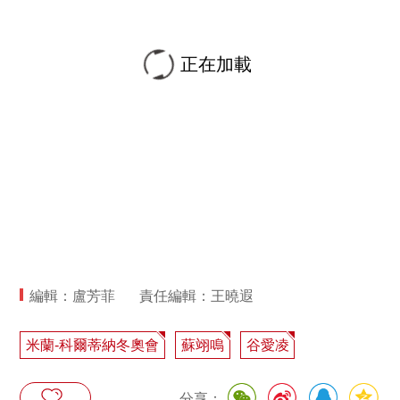
正在加載
編輯：盧芳菲
責任編輯：王曉遐
米蘭-科爾蒂納冬奧會
蘇翊鳴
谷愛凌
分享：