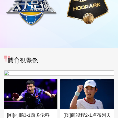
體育視覺係
[图]WTA1000多伦多站-张帅
不敌萨巴伦卡无缘16强
[图]向鹏3-1西多伦科
[图]商竣程2-1卢布列夫