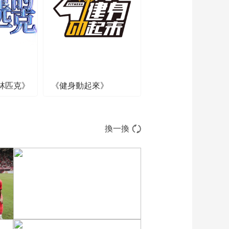
哈尔兰迪VS北京队
01:26:42
[NHL]常规赛：明尼苏
达狂野VS犹他猛犸象
01:04:10
[NHL]常规赛：明尼苏
达狂野VS犹他猛犸象
集锦
林匹克》
《健身動起來》
00:03:29
[大咖陪你看]前方高
能：在成都 冰雪运动
正从竞技项目变成家
00:01:44
換一換
门口的日常
[大咖陪你看]前方高
能：生活体育之城
——成都 让冰雪触手
00:01:49
可及
[大咖陪你看]刘冠逸：
混合接力是速度与默
契的极致融合
00:05:00
[冬奥有趣事]“飞翔的荷