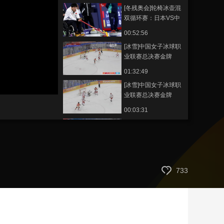
[冬残奥会]轮椅冰壶混
藝術
汽車
數智
5G
産業+
双循环赛：日本VS中
国
時尚
天氣
才藝
網展
央央好物
00:52:56
[冰雪]中国女子冰球职
业联赛总决赛金牌
赛：深圳昆仑鸿星VS
01:32:49
齐齐哈尔兰迪
[冰雪]中国女子冰球职
业联赛总决赛金牌
赛：深圳昆仑鸿星4-0
00:03:31
齐齐哈尔兰迪 集锦
[冰雪]中国女子冰球职
业联赛铜牌赛：北京
队VS四川队
01:27:57
[冰雪]中国女子冰球职
733
业联赛铜牌赛：北京
队2-1四川队 集锦
00:03:26
[冰雪]中国女子冰球职
业联赛总决赛：齐齐
哈尔兰迪VS北京队