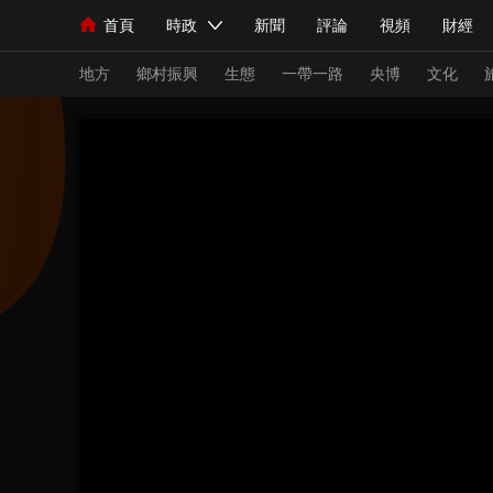
首頁
時政
新聞
評論
視頻
財經
人民領袖習近平
直播
海外頻道
片庫
iPanda
欄目大全
聯播+
English
中國領導人
節目單
Монгол
聽音
央視快評
微視頻
習
地方
鄉村振興
生態
一帶一路
央博
文化
總台春晚
網絡春晚
共産黨員網
秧紀錄
新聞
國內
國際
評論
經濟
軍事
人民領袖習近平
聯播+
熱解讀
天天學習
視頻
小央視頻
小央直播
直播中國
熊貓
現場
前線
比劃
快看
藍海中國
新兵
體育
直播
競猜
2026年世界盃
2026
VIP會員
CCTV奧林匹克頻道
生活體育大會