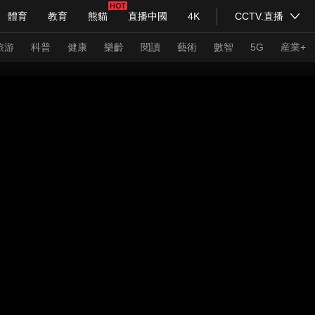
體育
教育
熊貓
直播中國
4K
CCTV.直播
式妙語
主持人
下載央視影音
熱解讀
天天學習
旅游
科普
健康
樂齡
閱讀
藝術
數智
5G
産業+
紀錄片網
國家大劇院
大型活動
科技
法治
文娛
人物
公益
圖片
習式妙語
央視快評
央視網評
光華銳評
鋒面
頻道
VR/AR
4K專區
全景新聞
請入列
人生第一次
人生第二次
年冬奧會
CBA
NBA
中超
國足
國際足球
網球
綜
體育江湖
文化體育
冰雪道路
足球道路