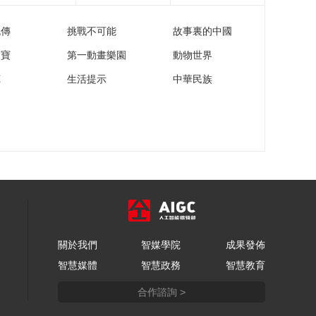
星VS犹他猛犸象
流傳
挑戰不可能
故事裏的中國
01:38:27
[NHL]常规赛：达拉斯
家寶
第一動畫樂園
動物世界
星VS犹他猛犸象 集锦
苑
生活提示
中華民族
00:03:42
[冬奥有趣事]非正式吉
祥物“一夜成名”
00:01:17
[NHL]常规赛：哥伦布
斯蓝衣VS芝加哥黑鹰
01:35:14
[NHL]常规赛：哥伦布
斯蓝衣4-2芝加哥黑鹰
集锦
關於我們
智媒學院
成果發佈
00:04:23
智慧媒體
智慧政務
智慧教育
[冬奥有趣事]冬奥名将
也是追星赢家
合作諮詢 >
00:01:08