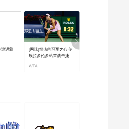
01:29:04
[冰雪]中国女子冰球职
业联赛总决赛：齐齐
哈尔兰迪2-1北京队 集
00:02:19
锦
[冰雪]中国女子冰球职
业联赛总决赛：北京
队VS齐齐哈尔兰迪
01:29:08
夫遭遇蒙
[网球]炽热的冠军之心 伊
[自行车]威利·斯密特获
[冰雪]中国女子冰球职
埃拉多伦多站首战告捷
第五赛段冠军
业联赛总决赛：四川
队VS深圳昆仑鸿星
WTA
威利·斯密特
01:27:59
[NHL]常规赛：纳什维
尔掠夺者VS达拉斯星
01:34:15
[NHL]常规赛：纳什维
尔掠夺者2-3达拉斯星
集锦
00:04:06
[冰雪]中国女子冰球职
业联赛总决赛：齐齐