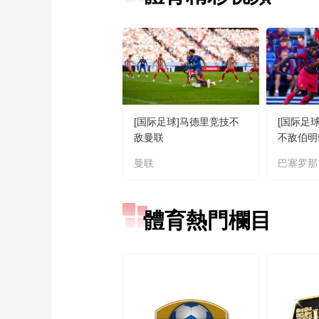
[国际足球]马德里竞技不
[国际足
敌曼联
不敌伯明
曼联
巴塞罗那
體育熱門欄目