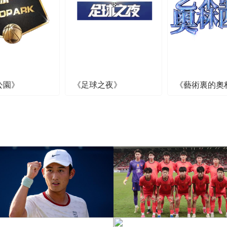
公園》
《足球之夜》
《藝術裏的奧