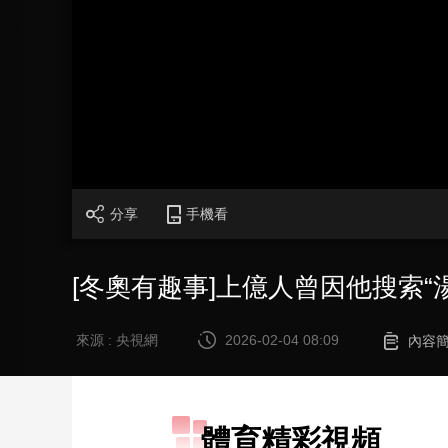
財經
教育
鄉村振興
生態環境
一帶一路
大國智造
大國展會
大國保險
雲頂對話
CCTV.節目官網
直播
節目單
欄目
片庫
分享
手機看
[冬奧有趣事]上億人曾因他搜索“
來源 : 央視網
2026-02-04 08:09
內容
體育精彩視頻