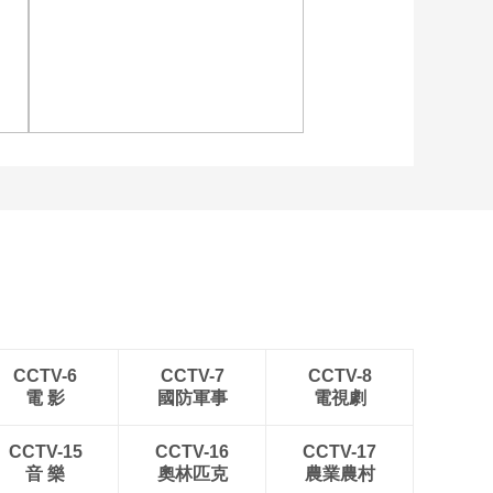
兰人”震惊世界
00:01:17
[图]特鲁姆普战胜威尔逊
[奔向米兰]韩聪刚恢复
获得斯诺克上海大师赛冠
训练时恐惧跳跃
军
00:01:31
[奔向米兰]20260204
携手归来
00:24:59
[图]输给威尔逊 斯诺克上
[奔向米兰]韩聪托举怕
海大师赛赵心童无缘决赛
隋文静掉下来
00:01:50
[冬奥有趣事]上亿人曾
因他搜索“汤加在哪”
00:01:23
CCTV-6
CCTV-7
CCTV-8
電 影
國防軍事
電視劇
[冬奥有趣事]第一届冬
奥会本不叫“冬奥会”
CCTV-15
CCTV-16
CCTV-17
00:01:29
音 樂
奧林匹克
農業農村
[NHL]常规赛：达拉斯