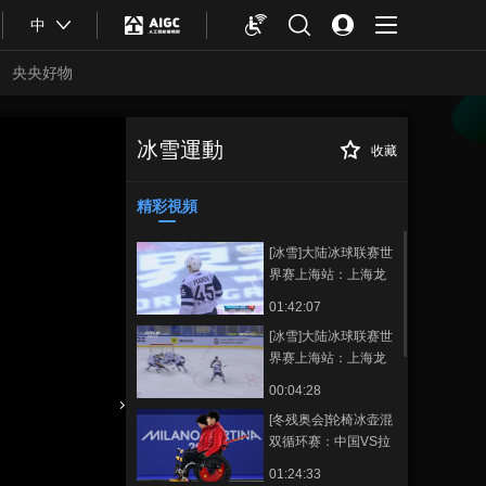
中
央央好物
冰雪運動
收藏
[冬奥有趣事]上亿
正在播放
人曾因他搜索“汤加在哪”
精彩視頻
[冰雪]大陆冰球联赛世
界赛上海站：上海龙
队VS西伯利亚队
01:42:07
[冰雪]大陆冰球联赛世
界赛上海站：上海龙
队1-2西伯利亚队 集锦
00:04:28
[冬残奥会]轮椅冰壶混
合體育
亞冬會
双循环赛：中国VS拉
脱维亚
01:24:33