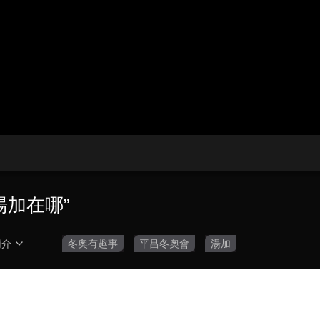
央博
非遺
文化
旅游
科普
健康
樂齡
閱讀
雲起
超級工廠
智敬中國
全民健康
顏選攻略
海洋
熱播榜
總台企業白名單
湯加在哪”
簡介
冬奧有趣事
平昌冬奧會
湯加