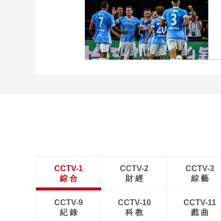
[图]向鹏3-1西多伦科 晋级
WTT横滨冠军赛16强
[图]中超-姜至鹏破门韦斯
利建功 深圳新鹏城2-0铜
梁龙
CCTV-1
CCTV-2
CCTV-3
綜 合
財 經
綜 藝
CCTV-9
CCTV-10
CCTV-11
紀 錄
科 教
戲 曲