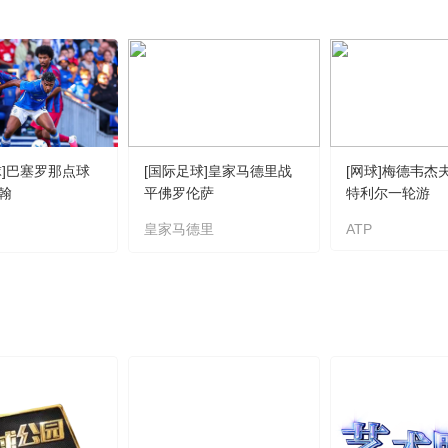
球]巴塞罗那点球
[国际足球]皇家马德里战
[网球]梅德韦杰
翰
平佛罗伦萨
特利尔一轮游
皇家马德里
ATP