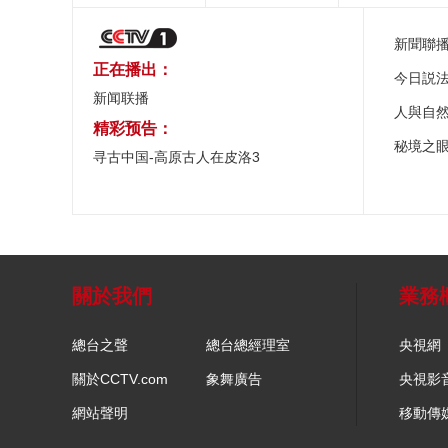
新聞聯
正在播出：
今日説
新闻联播
人與自
精彩预告：
秘境之
寻古中国-高原古人在皮洛3
關於我們
業務
總台之聲
總台總經理室
央視網
關於CCTV.com
象舞廣告
央視影
網站聲明
移動傳