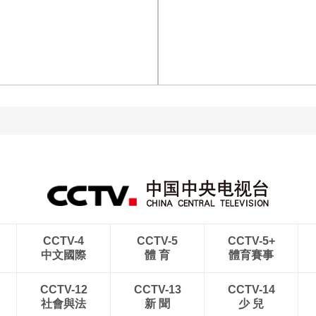
[图]商竣程2-1卢布列夫 晋
[图]读秒绝杀 中国U17男
级蒙特利尔站男单第三轮
足力克阿森纳U17男足
[图]中超-热菲尼奥双响 辽
宁铁人3-1送上海申花三连
[图]中超-彭欣力建功 青岛
败
西海岸2-0十人青岛海牛
CCTV-4
CCTV-5
CCTV-5+
中文國際
體 育
體育賽事
CCTV-12
CCTV-13
CCTV-14
社會與法
新 聞
少 兒