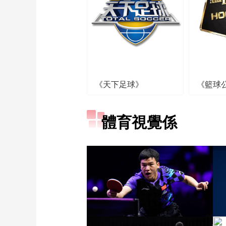
《天下足球》
《籃球
體育視覺係