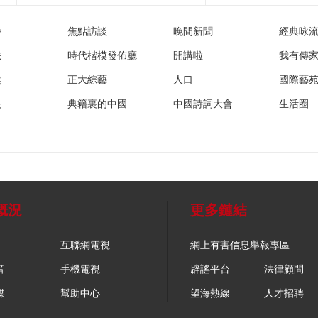
播
焦點訪談
晚間新聞
經典咏
法
時代楷模發佈廳
開講啦
我有傳
然
正大綜藝
人口
國際藝
眼
典籍裏的中國
中國詩詞大會
生活圈
概況
更多鏈結
互聯網電視
網上有害信息舉報專區
音
手機電視
辟謠平台
法律顧問
媒
幫助中心
望海熱線
人才招聘