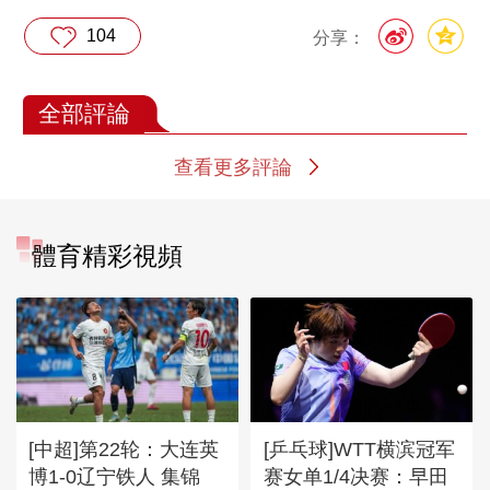
104
分享：
全部評論
查看更多評論
體育精彩視頻
[中超]第22轮：大连英
[乒乓球]WTT横滨冠军
博1-0辽宁铁人 集锦
赛女单1/4决赛：早田