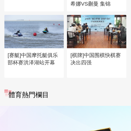
希娜VS蒯曼 集锦
[赛艇]中国摩托艇俱乐
[棋牌]中国围棋快棋赛
部杯赛洪泽湖站开幕
决出四强
體育熱門欄目