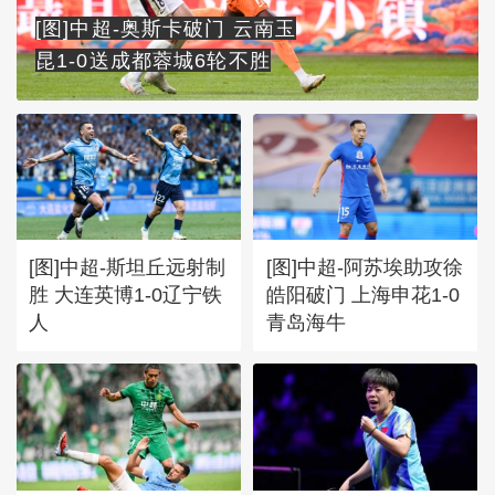
[图]中超-奥斯卡破门 云南玉
昆1-0送成都蓉城6轮不胜
[图]中超-斯坦丘远射制
[图]中超-阿苏埃助攻徐
胜 大连英博1-0辽宁铁
皓阳破门 上海申花1-0
人
青岛海牛