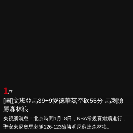
1
/7
[圖]文班亞馬39+9愛德華茲空砍55分 馬刺險
勝森林狼
央視網消息：北京時間1月18日，NBA常規賽繼續進行，
聖安東尼奧馬刺隊126-123險勝明尼蘇達森林狼。