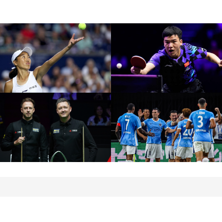
[图]WTA1000多伦多站-张
[图]向鹏3-1西多伦科 晋
帅不敌萨巴伦卡无缘16强
WTT横滨冠军赛16强
[图]特鲁姆普战胜威尔逊
[图]中超-姜至鹏破门韦斯
获得斯诺克上海大师赛冠
利建功 深圳新鹏城2-0铜
军
梁龙