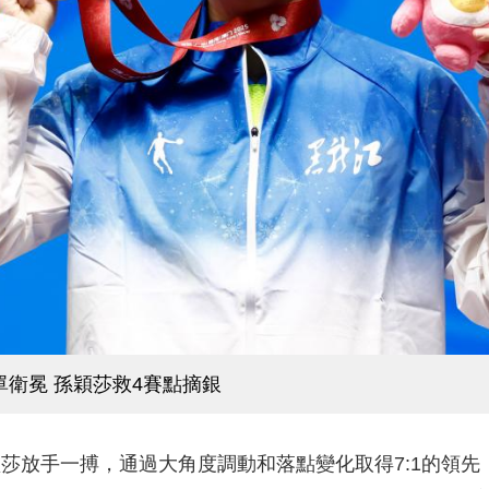
單衛冕 孫穎莎救4賽點摘銀
放手一搏，通過大角度調動和落點變化取得7:1的領先，