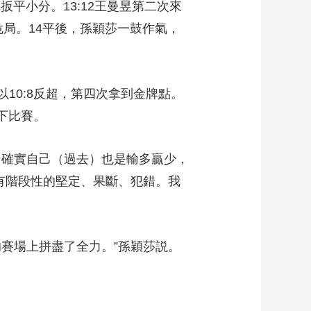
扳平小分。13:12王曼昱第二次來
危局。14平後，孫穎莎一鼓作氣，
10:8反超，第四次拿到金牌點。
拿下比賽。
確實自己（過去）也是輸多贏少，
有階段性的堅定、果斷、犯錯。我
賽場上拼盡了全力。”孫穎莎説。