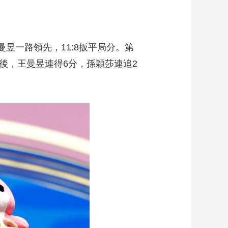
昱一路領先，11:8扳平局分。第
後，王曼昱連得6分，孫穎莎連追2