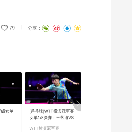
|
79
分享：
晋级女单
[乒乓球]WTT横滨冠军赛
[田径]世界青年田径锦
女单1/8决赛：王艺迪VS
赛
郑怡静 集锦
WTT横滨冠军赛
世界青年田径锦标赛