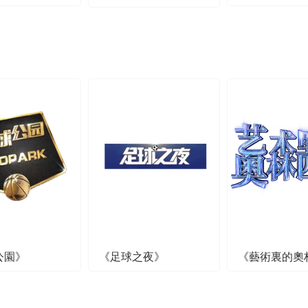
公園》
《足球之夜》
《藝術裏的奧