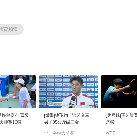
體育頻道
诺里挽救赛点 晋级
[举重]钱飞翔、涂艺分享
[乒乓球]王艺迪
大师赛16强
男子95公斤级三金
八强
全国举重大奖赛
WTT