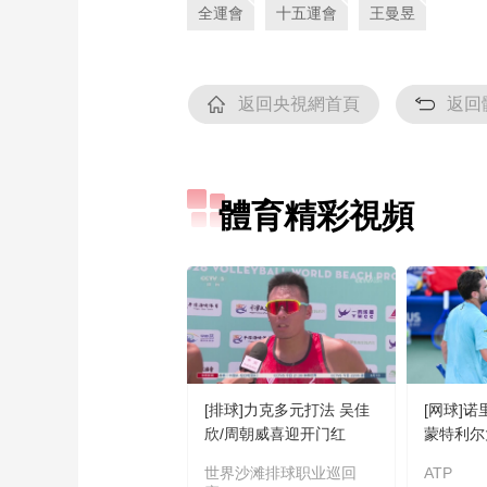
全運會
十五運會
王曼昱
返回央視網首頁
返回
體育精彩視頻
[排球]力克多元打法 吴佳
[网球]
欣/周朝威喜迎开门红
蒙特利尔
世界沙滩排球职业巡回
ATP