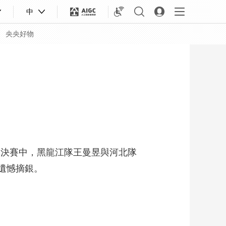
中
央央好物
單決賽中，黑龍江隊王曼昱與河北隊
遺憾摘銀。
合體育
亞冬會