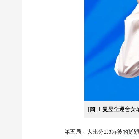
[圖]王曼昱全運會女
第五局，大比分1:3落後的孫穎莎