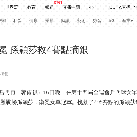
世界盃
教育
熊貓
直播中國
4K
CCTV.直播
式妙語
主持人
下載央視影音
熱解讀
天天學習
旅游
科普
健康
樂齡
閱讀
藝術
數智
5G
産業+
紀錄片網
國家大劇院
大型活動
冕 孫穎莎救4賽點摘銀
科技
法治
文娛
人物
公益
圖片
點摘銀
習式妙語
央視快評
央視網評
光華銳評
鋒面
岳冉冉、郭雨祺）16日晚，在第十五屆全運會乒乓球女
頻道
VR/AR
4K專區
全景新聞
艱難戰勝孫穎莎，衛冕女單冠軍。挽救了4個賽點的孫穎莎
請入列
人生第一次
人生第二次
年冬奧會
CBA
NBA
中超
國足
國際足球
網球
綜
體育江湖
文化體育
冰雪道路
足球道路