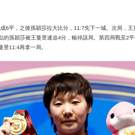
6平，之後孫穎莎拉大比分，11:7先下一城。次局，王曼
點的孫穎莎被王曼昱連追4分，輸掉該局。第四局戰至2平
昱11:4再拿一局。