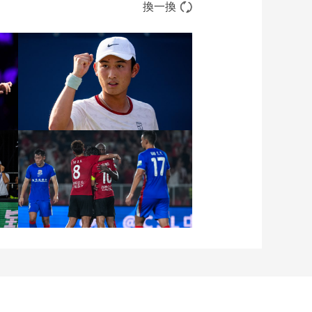
換一換
级
[图]商竣程2-1卢布列夫 晋
级蒙特利尔站男单第三轮
[图]中超-热菲尼奥双响 辽
宁铁人3-1送上海申花三连
败