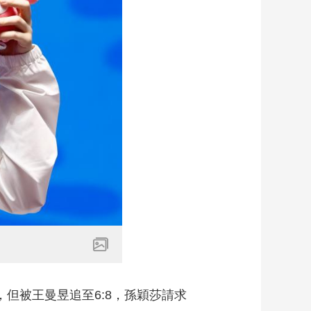
但被王曼昱追至6:8，孫穎莎請求