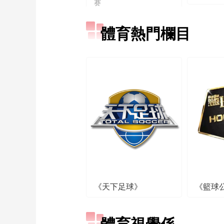
赛
體育熱門欄目
《天下足球》
《籃球