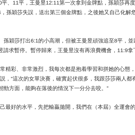
平、11平，王曼昱12:11第一次拿到金牌點，孫穎莎再度
14，孫穎莎失誤，送出第三個金牌點，之後她又自己化解
穎莎打出6:1的小高潮，但被王曼昱頑強追至8平，並以
曼昱請求暫停。暫停歸來，王曼昱沒有再浪費機會，11:9
常精彩、非常激烈，我每次都是抱着學習和拼她的心態，
昱説，“這次的女單決賽，確實起伏很多，我跟莎莎兩人都
韌勁方面，能夠在落後的情況下一分分去咬。”
最好的水平，先把輸贏拋開，我們在（本屆）全運會的