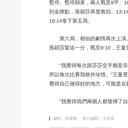
暫停。暫停歸來，兩人戰至9平、10
到金牌點，孫穎莎再度救回。13:
16:14拿下第五局。
第六局，相似的劇情再次上演。孫
孫穎莎緊追一分，戰至9:10，王
“我覺得每次跟莎莎交手都是非
所以每次比賽我格外珍惜。”王曼
覺得自己做得好的地方，可能是在
“我覺得我們兩個人都發揮了自己
編輯：張珊珊
責任編輯：王曉遐