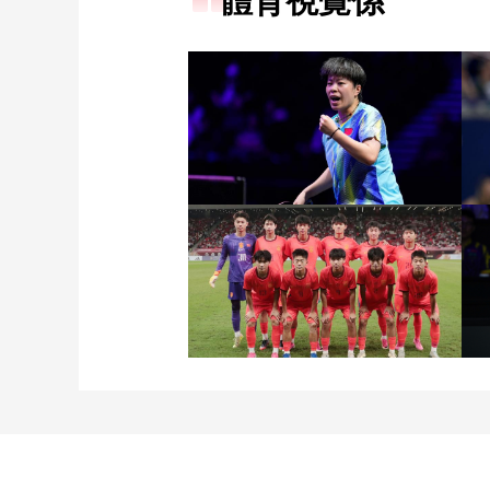
體育視覺係
[图]王艺迪3-1胜郑怡静 晋
级WTT横滨冠军赛女单8
强
[图]读秒绝杀 中国U17男
足力克阿森纳U17男足