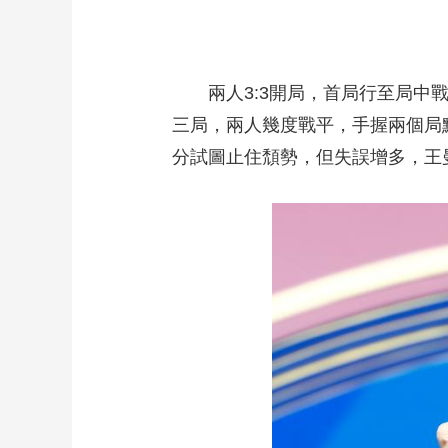
兩人3:3開局，首局行至局中戰成
三局，兩人幾度戰平，手握兩個局
分試圖止住頹勢，但失誤增多，王曼