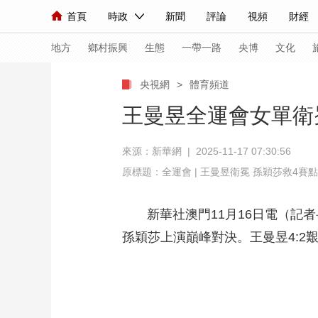
首頁
時政
新聞
評論
視頻
財經
人民領袖習近平
直播
海外頻道
片庫
iPanda
欄目大全
聯播+
English
中國領導人
節目單
Монгол
聽音
央視快評
微視頻
習
地方
鄉村振興
生態
一帶一路
央博
文化
央視網
>
體育頻道
總台春晚
網絡春晚
共産黨員網
秧紀錄
王曼昱全運會女單衛
來源：
新華網
| 2025-11-17 07:30:56
新聞
國內
國際
評論
經濟
軍事
原標題：全運會 | 王曼昱衛冕 孫穎莎救4賽
人民領袖習近平
聯播+
熱解讀
天天學習
新華社澳門11月16日電（記者
視頻
小央視頻
小央直播
直播中國
熊貓
孫穎莎上演巔峰對決。王曼昱4:2
現場
前線
比劃
快看
藍海中國
新兵
體育
直播
競猜
2026年世界盃
2026
VIP會員
CCTV奧林匹克頻道
生活體育大會