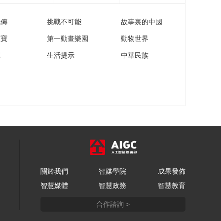
00:30:58
[王者荣耀女子公开赛]
流傳
挑戰不可能
故事裏的中國
年度决赛：KA VS
XVGirls 第2局
家寶
第一動畫樂園
動物世界
00:34:54
[王者荣耀女子公开赛]
苑
生活提示
中華民族
年度决赛：KA VS
XVGirls 第1局
00:21:57
關於我們
智媒學院
成果發佈
智慧媒體
智慧政務
智慧教育
合作諮詢 >