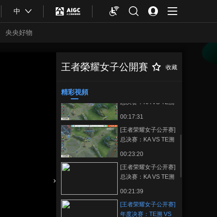
00:08:04
中
[王者荣耀女子公开赛]
总决赛：KA VS TE溯
央央好物
第5局
00:21:50
[王者荣耀女子公开赛]
总决赛：KA VS TE溯
王者榮耀女子公開賽
收藏
[王者荣耀女子公开
正在播放
第4局
00:16:53
赛]年度决赛：TE溯 VS KA 第5
局
精彩視頻
[王者荣耀女子公开赛]
总决赛：KA VS TE溯
第3局
00:17:31
[王者荣耀女子公开赛]
总决赛：KA VS TE溯
第2局
00:23:20
[王者荣耀女子公开赛]
总决赛：KA VS TE溯
第1局
合體育
亞冬會
00:21:39
[王者荣耀女子公开赛]
年度决赛：TE溯 VS