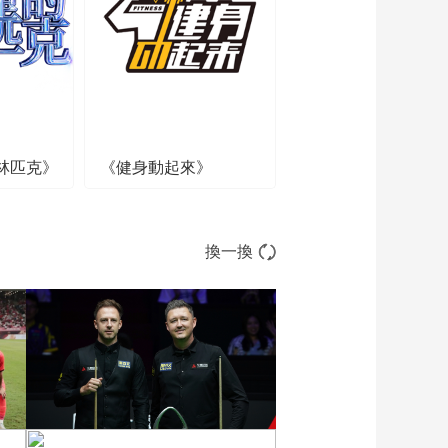
[王者荣耀女子公开赛]
年度决赛：KA VS TE
溯 第3局
00:27:31
[王者荣耀女子公开赛]
年度决赛：KA VS TE
溯 第2局
00:33:41
[王者荣耀女子公开赛]
林匹克》
《健身動起來》
年度决赛：KA VS TE
溯 第1局
00:27:01
[王者荣耀女子公开赛]
換一換
年度决赛：XVGirls
VS CAG 第3局
00:16:47
[王者荣耀女子公开赛]
年度决赛：XVGirls
VS CAG 第2局
00:17:00
[王者荣耀女子公开赛]
年度决赛：XVGirls
VS CAG 第1局
00:18:59