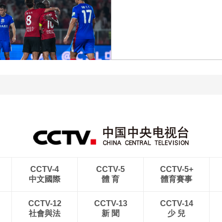
[图]商竣程2-1卢布列夫 晋
[图]读秒绝杀 中国U17男
级蒙特利尔站男单第三轮
足力克阿森纳U17男足
[图]中超-热菲尼奥双响 辽
宁铁人3-1送上海申花三连
[图]中超-彭欣力建功 青岛
败
西海岸2-0十人青岛海牛
CCTV-4
CCTV-5
CCTV-5+
中文國際
體 育
體育賽事
CCTV-12
CCTV-13
CCTV-14
社會與法
新 聞
少 兒