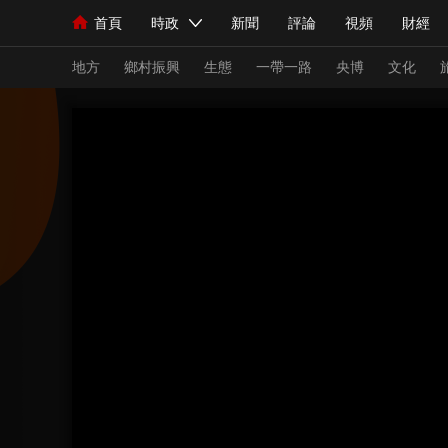
首頁
時政
新聞
評論
視頻
財經
人民領袖習近平
直播
海外頻道
片庫
iPanda
欄目大全
聯播+
English
中國領導人
節目單
Монгол
聽音
央視快評
微視頻
習
地方
鄉村振興
生態
一帶一路
央博
文化
總台春晚
網絡春晚
共産黨員網
秧紀錄
新聞
國內
國際
評論
經濟
軍事
人民領袖習近平
聯播+
熱解讀
天天學習
視頻
小央視頻
小央直播
直播中國
熊貓
現場
前線
比劃
快看
藍海中國
新兵
體育
直播
競猜
2026年世界盃
2026
VIP會員
CCTV奧林匹克頻道
生活體育大會