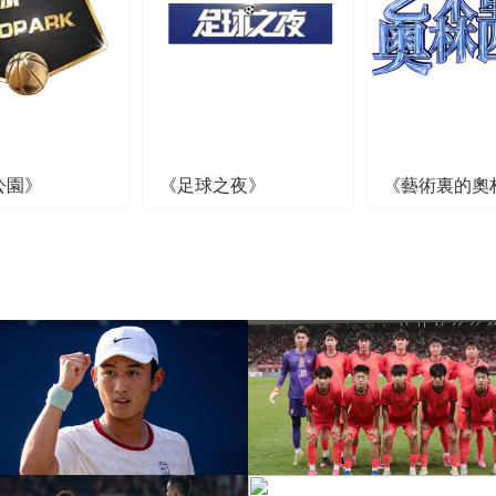
公園》
《足球之夜》
《藝術裏的奧