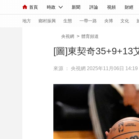
首頁
時政
新聞
評論
視頻
財經
人民領袖習近平
直播
海外頻道
片庫
iPanda
欄目大全
聯播+
English
中國領導人
節目單
Монгол
聽音
央視快評
微視頻
習
地方
鄉村振興
生態
一帶一路
央博
文化
>
央視網
體育頻道
總台春晚
網絡春晚
共産黨員網
秧紀錄
[圖]東契奇35+9+1
來源 ：
央視網
2025年11月06日 14:19
新聞
國內
國際
評論
經濟
軍事
人民領袖習近平
聯播+
熱解讀
天天學習
視頻
小央視頻
小央直播
直播中國
熊貓
現場
前線
比劃
快看
藍海中國
新兵
體育
直播
競猜
2026年世界盃
2026
VIP會員
CCTV奧林匹克頻道
生活體育大會