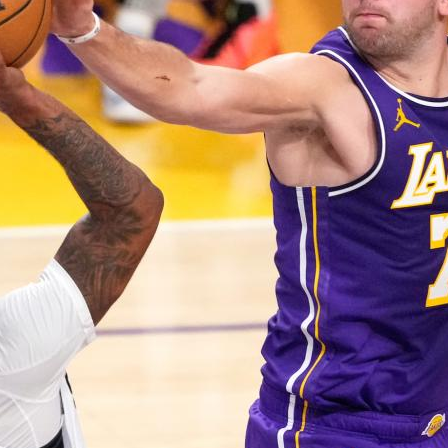
央博
非遺
文化
旅游
科普
健康
樂齡
閱讀
雲起
超級工廠
智敬中國
全民健康
顏選攻略
海洋
熱播榜
總台企業白名單