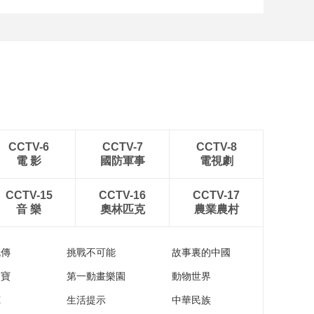
[图]中超-姜至鹏破门韦斯
利建功 深圳新鹏城2-0铜
梁龙
CCTV-6
CCTV-7
CCTV-8
電 影
國防軍事
電視劇
CCTV-15
CCTV-16
CCTV-17
音 樂
奧林匹克
農業農村
流傳
挑戰不可能
故事裏的中國
家寶
第一動畫樂園
動物世界
苑
生活提示
中華民族