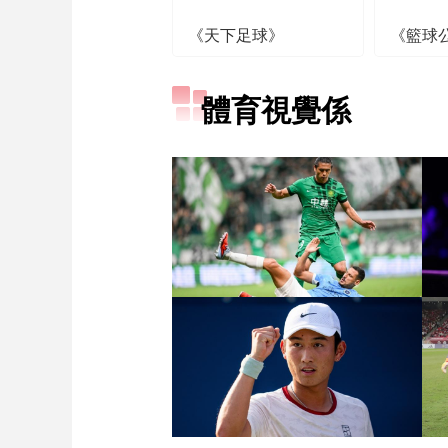
《天下足球》
《籃球
體育視覺係
[图]张玉宁传射达万双响
北京国安4-0深圳新鹏城