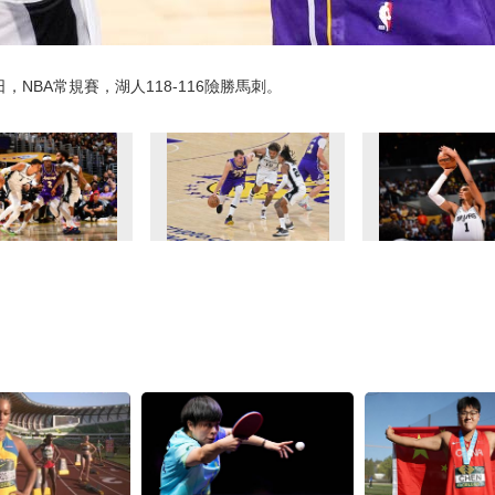
，NBA常規賽，湖人118-116險勝馬刺。