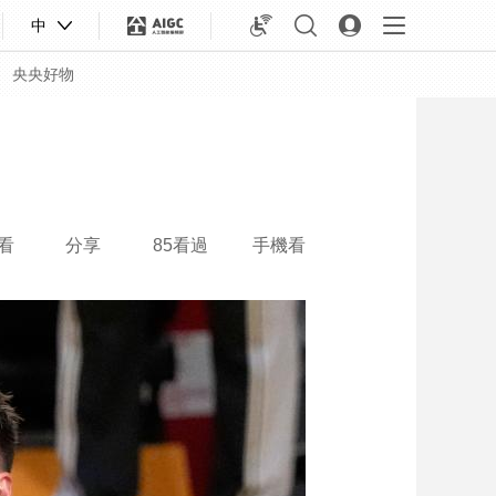
中
央央好物
看
分享
85看過
手機看
合體育
亞冬會