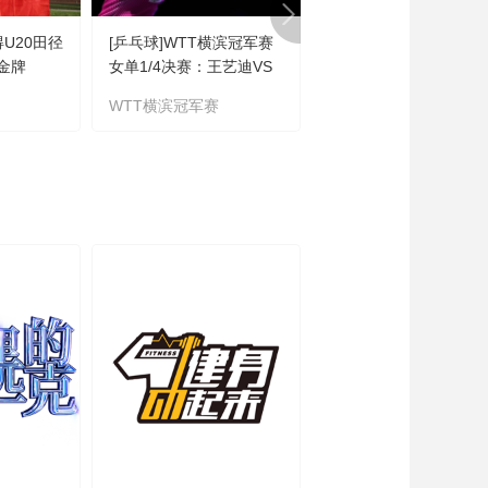
得U20田径
[乒乓球]WTT横滨冠军赛
[排球]王延伟/杜鸿君惊
金牌
女单1/4决赛：王艺迪VS
出线
朱雨玲 集锦
WTT横滨冠军赛
世界沙滩排球职业巡回
赛