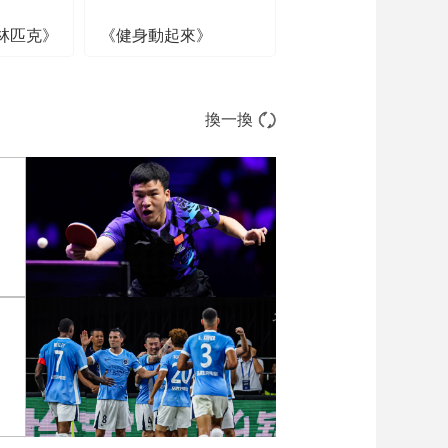
林匹克》
《健身動起來》
換一換
张
[图]向鹏3-1西多伦科 晋级
WTT横滨冠军赛16强