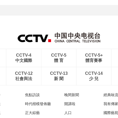
[图]特鲁姆普战胜威尔逊
[图]读秒绝杀 中国U17男
获得斯诺克上海大师赛冠
足力克阿森纳U17男足
军
CCTV-4
CCTV-5
CCTV-5+
中文國際
體 育
體育賽事
CCTV-12
CCTV-13
CCTV-14
社會與法
新 聞
少 兒
播
焦點訪談
晚間新聞
經典咏
法
時代楷模發佈廳
開講啦
我有傳
然
正大綜藝
人口
國際藝