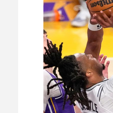
財經
教育
鄉村振興
生態環境
一帶一路
大國智造
大國展會
大國保險
雲頂對話
CCTV.節目官網
直播
節目單
欄目
片庫