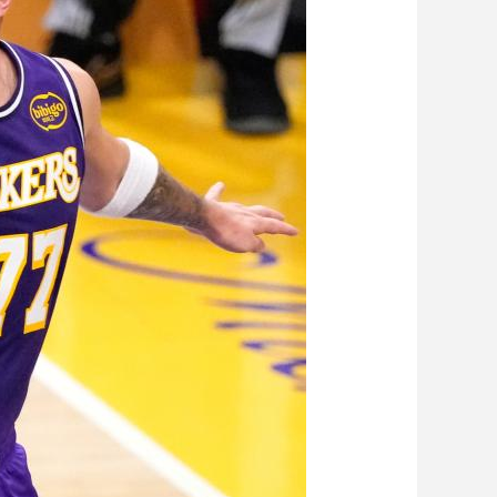
藝術
汽車
數智
5G
産業+
時尚
天氣
才藝
網展
央央好物