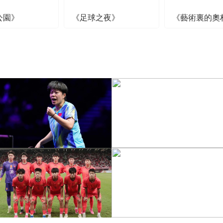
公園》
《足球之夜》
《藝術裏的奧
[图]王艺迪3-1胜郑怡静 晋
级WTT横滨冠军赛女单8
[图]WTA1000多伦多站-
强
帅不敌萨巴伦卡无缘16强