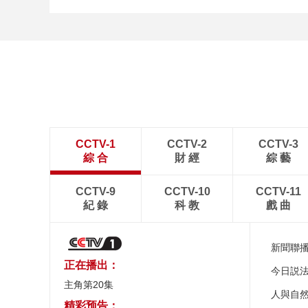
[图]商竣程2-1卢布列夫 晋
级蒙特利尔站男单第三轮
CCTV-1
CCTV-2
CCTV-3
綜 合
財 經
綜 藝
CCTV-9
CCTV-10
CCTV-11
紀 錄
科 教
戲 曲
新聞聯
正在播出：
今日説
主角第20集
人與自
精彩预告：