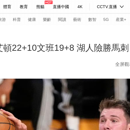
體育
教育
熊貓
直播中國
4K
CCTV.直播
式妙語
主持人
下載央視影音
熱解讀
天天學習
旅游
科普
健康
樂齡
閱讀
藝術
數智
5G
産業+
紀錄片網
國家大劇院
大型活動
3艾頓22+10文班19+8 湖人險勝馬刺
全屏觀
科技
法治
文娛
人物
公益
圖片
習式妙語
央視快評
央視網評
光華銳評
鋒面
頻道
VR/AR
4K專區
全景新聞
請入列
人生第一次
人生第二次
年冬奧會
CBA
NBA
中超
國足
國際足球
網球
綜
體育江湖
文化體育
冰雪道路
足球道路