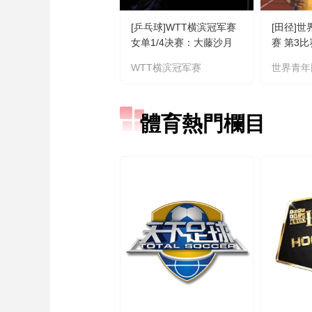
[乒乓球]WTT横滨冠军赛
[田径]
女单1/4决赛：大藤沙月
赛 第3
VS陈幸同 集锦
WTT横滨冠军赛
世界青年
體育熱門欄目