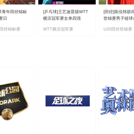
世界青年田径锦标
[乒乓球]王艺迪晋级WTT
[田径]陈佳炜获
比赛日
横滨冠军赛女单四强
世锦赛男子链球
田径锦标赛
WTT横滨冠军赛
U20田径世锦赛