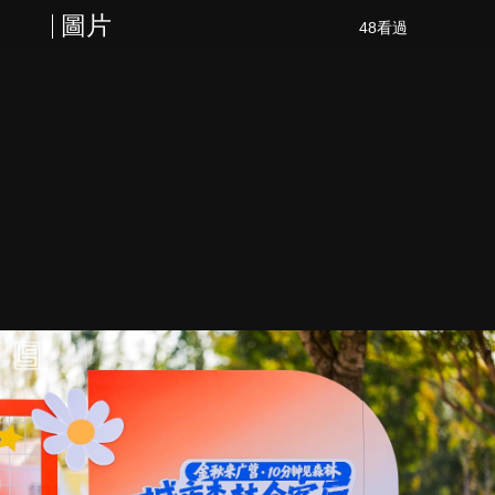
圖片
48看過