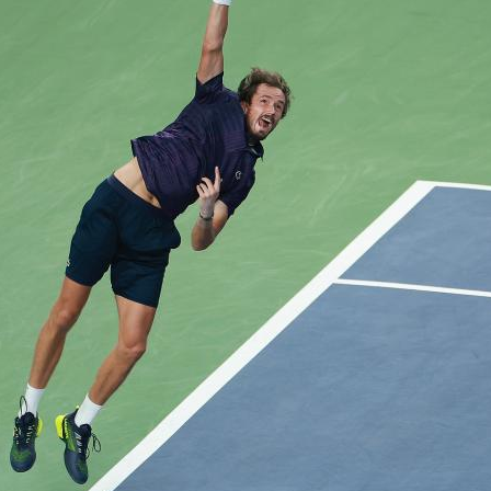
央博
非遺
文化
旅游
科普
健康
樂齡
閱讀
雲起
超級工廠
智敬中國
全民健康
顏選攻略
海洋
熱播榜
總台企業白名單