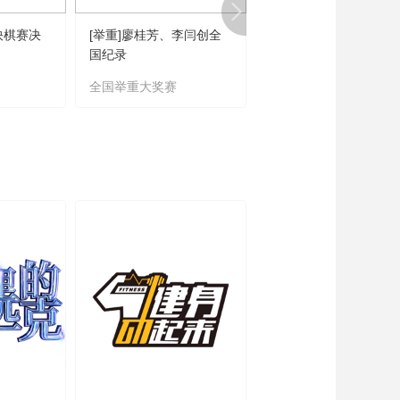
快棋赛决
[举重]廖桂芳、李闫创全
[乒乓球]陈垣宇、向鹏
国纪录
缘男单八强
全国举重大奖赛
WTT