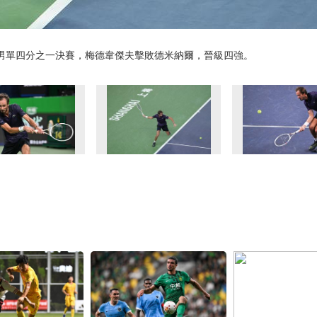
賽男單四分之一決賽，梅德韋傑夫擊敗德米納爾，晉級四強。