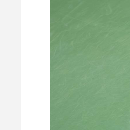
財經
教育
鄉村振興
生態環境
一帶一路
大國智造
大國展會
大國保險
雲頂對話
CCTV.節目官網
直播
節目單
欄目
片庫