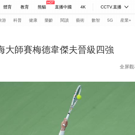
體育
教育
熊貓
直播中國
4K
CCTV.直播
式妙語
主持人
下載央視影音
熱解讀
天天學習
旅游
科普
健康
樂齡
閱讀
藝術
數智
5G
産業+
紀錄片網
國家大劇院
大型活動
上海大師賽梅德韋傑夫晉級四強
全屏觀
科技
法治
文娛
人物
公益
圖片
習式妙語
央視快評
央視網評
光華銳評
鋒面
頻道
VR/AR
4K專區
全景新聞
請入列
人生第一次
人生第二次
年冬奧會
CBA
NBA
中超
國足
國際足球
網球
綜
體育江湖
文化體育
冰雪道路
足球道路