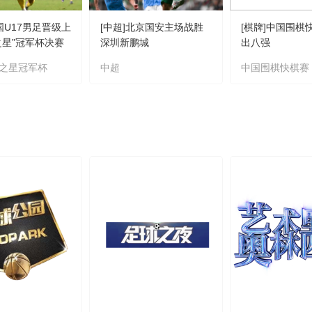
国U17男足晋级上
[中超]北京国安主场战胜
[棋牌]中国围棋
之星”冠军杯决赛
深圳新鹏城
出八强
之星冠军杯
中超
中国围棋快棋赛