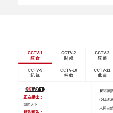
[图]商竣程2-1卢布列夫 晋
级蒙特利尔站男单第三轮
CCTV-1
CCTV-2
CCTV-3
綜 合
財 經
綜 藝
CCTV-9
CCTV-10
CCTV-11
紀 錄
科 教
戲 曲
新聞聯
正在播出：
今日説
朝闻天下
人與自
精彩预告：