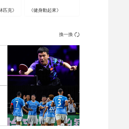
林匹克》
《健身動起來》
換一換
张
[图]向鹏3-1西多伦科 晋级
WTT横滨冠军赛16强