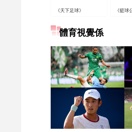
《天下足球》
《籃球
體育視覺係
[图]张玉宁传射达万双响
北京国安4-0深圳新鹏城