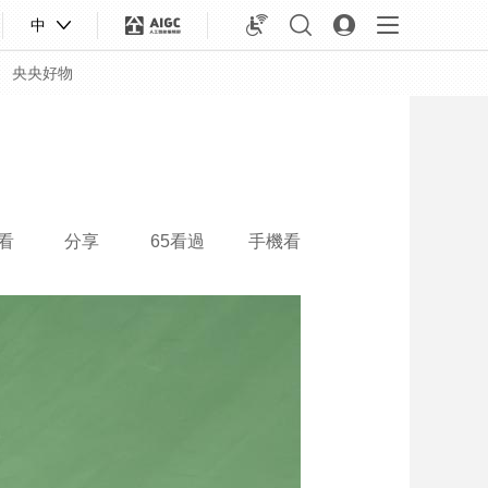
中
央央好物
看
分享
65看過
手機看
合體育
亞冬會