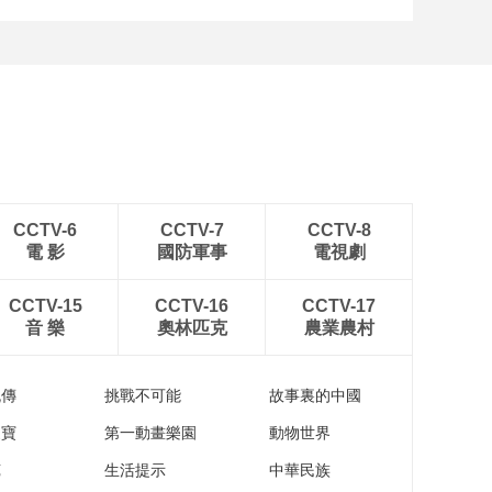
[图]中超-姜至鹏破门韦斯
利建功 深圳新鹏城2-0铜
梁龙
CCTV-6
CCTV-7
CCTV-8
電 影
國防軍事
電視劇
CCTV-15
CCTV-16
CCTV-17
音 樂
奧林匹克
農業農村
流傳
挑戰不可能
故事裏的中國
家寶
第一動畫樂園
動物世界
苑
生活提示
中華民族