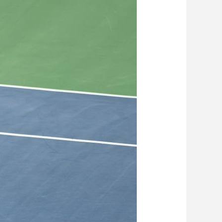
藝術
汽車
數智
5G
産業+
時尚
天氣
才藝
網展
央央好物