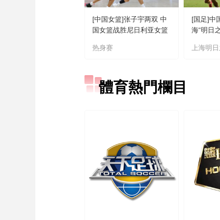
[中国女篮]张子宇两双 中
[国足]中
国女篮战胜尼日利亚女篮
海“明日
热身赛
上海明日
體育熱門欄目