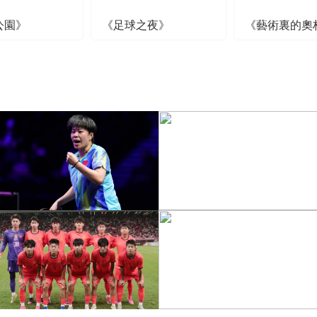
公園》
《足球之夜》
《藝術裏的奧
[图]王艺迪3-1胜郑怡静 晋
级WTT横滨冠军赛女单8
[图]WTA1000多伦多站-
强
帅不敌萨巴伦卡无缘16强