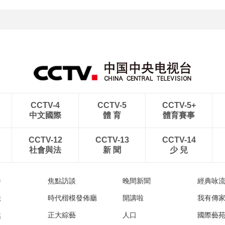
[图]特鲁姆普战胜威尔逊
[图]读秒绝杀 中国U17男
获得斯诺克上海大师赛冠
足力克阿森纳U17男足
军
CCTV-4
CCTV-5
CCTV-5+
中文國際
體 育
體育賽事
CCTV-12
CCTV-13
CCTV-14
社會與法
新 聞
少 兒
播
焦點訪談
晚間新聞
經典咏
法
時代楷模發佈廳
開講啦
我有傳
然
正大綜藝
人口
國際藝