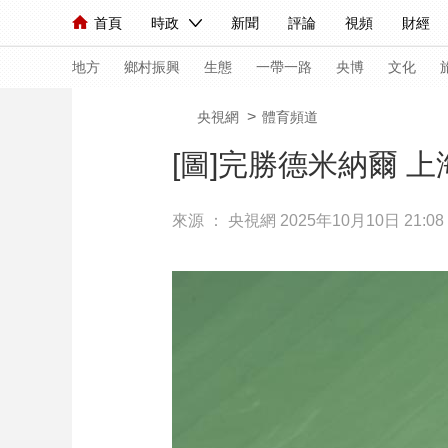
首頁
時政
新聞
評論
視頻
財經
人民領袖習近平
直播
海外頻道
片庫
iPanda
欄目大全
聯播+
English
中國領導人
節目單
Монгол
聽音
央視快評
微視頻
習
地方
鄉村振興
生態
一帶一路
央博
文化
>
央視網
體育頻道
總台春晚
網絡春晚
共産黨員網
秧紀錄
[圖]完勝德米納爾 
來源 ：
央視網
2025年10月10日 21:08
新聞
國內
國際
評論
經濟
軍事
人民領袖習近平
聯播+
熱解讀
天天學習
視頻
小央視頻
小央直播
直播中國
熊貓
現場
前線
比劃
快看
藍海中國
新兵
體育
直播
競猜
2026年世界盃
2026
VIP會員
CCTV奧林匹克頻道
生活體育大會