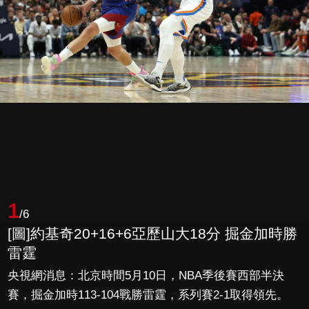
1
/6
[圖]約基奇20+16+6亞歷山大18分 掘金加時勝
雷霆
央視網消息：北京時間5月10日，NBA季後賽西部半決
賽，掘金加時113-104戰勝雷霆，系列賽2-1取得領先。