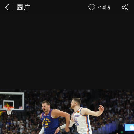
圖片
71看過