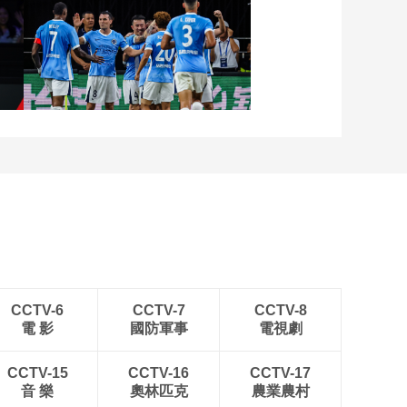
赛：女子45公斤级/49
公斤级决赛
01:47:14
[综合]射箭世界杯：美
张
[图]向鹏3-1西多伦科 晋级
国站
WTT横滨冠军赛16强
00:24:52
[综合]中国手球超级联
赛男子联赛：太平洋
保险江苏VS北京体彩
[图]中超-姜至鹏破门韦斯
01:21:54
利建功 深圳新鹏城2-0铜
[综合]中国手球超级联
梁龙
赛男子联赛：山东大
地VS安徽
01:11:36
一石AI网球指数升级
2.0 数据发现运动才华
伤痛营养心理风险预
00:01:22
CCTV-6
CCTV-7
CCTV-8
测
電 影
國防軍事
電視劇
[综合]中国男子手球超
级联赛总决赛：安徽
VS北京
CCTV-15
CCTV-16
CCTV-17
01:11:34
音 樂
奧林匹克
農業農村
[综合]中国男子手球超