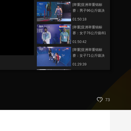
[举重]亚洲举重锦标
藝術
汽車
數智
5G
産業+
赛：男子96公斤级决
赛
時尚
天氣
才藝
網展
央央好物
01:50:18
[举重]亚洲举重锦标
赛：女子76公斤级/81
公斤级决赛
01:50:42
[举重]亚洲举重锦标
赛：女子71公斤级决
赛
01:29:39
[综合]四川阿坝：带上
机器狗 徒步四姑娘山
00:02:16
[举重]亚洲举重锦标
73
赛：男子89公斤级决
赛
01:36:01
[举重]亚洲举重锦标
赛：男子81公斤级决
赛