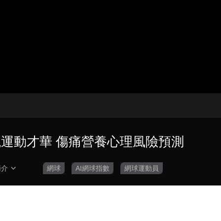
央博
非遺
文化
旅游
科普
健康
樂齡
閱讀
雲起
超級工廠
智敬中國
全民健康
顏選攻略
海洋
收視榜
總台企業白名單
發現運動才華 傷痛營養心理風險預測
簡介
網球
AI網球指數
網球運動員