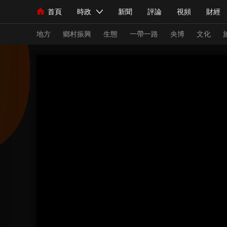
首頁
時政
新聞
評論
視頻
財經
人民領袖習近平
直播
海外頻道
片庫
iPanda
欄目大全
聯播+
English
中國領導人
節目單
Монгол
聽音
央視快評
微視頻
習
地方
鄉村振興
生態
一帶一路
央博
文化
總台春晚
網絡春晚
共産黨員網
秧紀錄
新聞
國內
國際
評論
經濟
軍事
人民領袖習近平
聯播+
熱解讀
天天學習
視頻
小央視頻
小央直播
直播中國
熊貓
現場
前線
比劃
快看
藍海中國
新兵
體育
直播
競猜
2026年世界盃
2026
VIP會員
CCTV奧林匹克頻道
生活體育大會