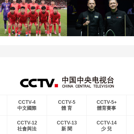
[图]王艺迪3-1胜郑怡静 晋
级WTT横滨冠军赛女单8
[图]WTA1000多伦多站-
强
帅不敌萨巴伦卡无缘16强
[图]特鲁姆普战胜威尔逊
[图]读秒绝杀 中国U17男
获得斯诺克上海大师赛冠
足力克阿森纳U17男足
军
CCTV-4
CCTV-5
CCTV-5+
中文國際
體 育
體育賽事
CCTV-12
CCTV-13
CCTV-14
社會與法
新 聞
少 兒