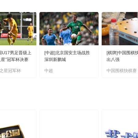
国U17男足晋级上
[中超]北京国安主场战胜
[棋牌]中国围棋
之星”冠军杯决赛
深圳新鹏城
出八强
之星冠军杯
中超
中国围棋快棋赛