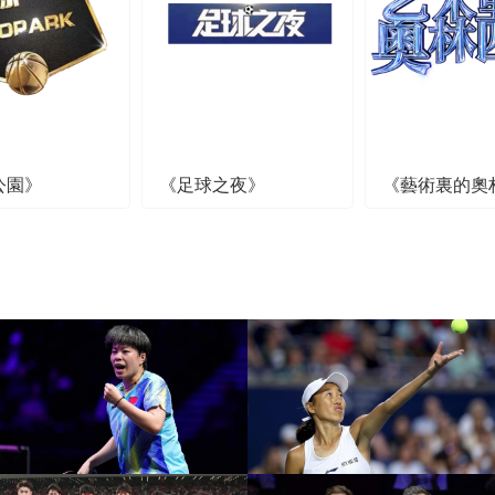
公園》
《足球之夜》
《藝術裏的奧