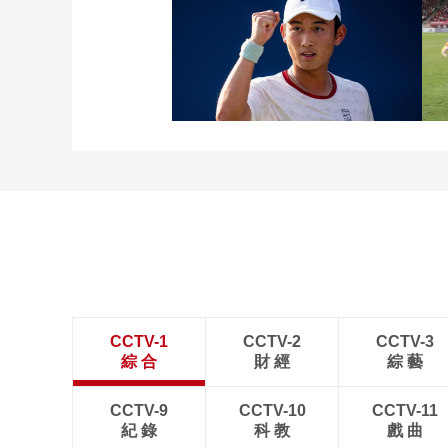
[图]张玉宁传射达万双响
北京国安4-0深圳新鹏城
[图]商竣程2-1卢布列夫 晋
级蒙特利尔站男单第三轮
CCTV-1
CCTV-2
CCTV-3
綜 合
財 經
綜 藝
CCTV-9
CCTV-10
CCTV-11
紀 錄
科 教
戲 曲