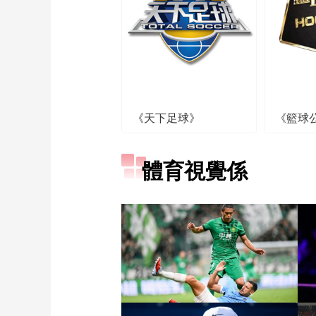
《天下足球》
《籃球
體育視覺係