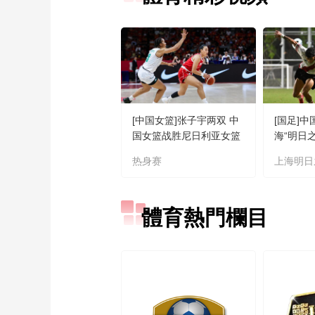
[中国女篮]张子宇两双 中
[国足]中
国女篮战胜尼日利亚女篮
海“明日
热身赛
上海明日
體育熱門欄目