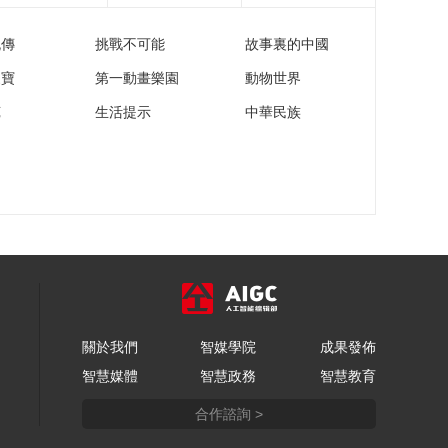
级联赛总决赛：江苏
VS山东
流傳
挑戰不可能
故事裏的中國
01:16:51
[综合]首个人形机器人
家寶
第一動畫樂園
動物世界
半马19日开赛 赛事规
苑
生活提示
中華民族
则和奖项设置正式公
00:01:55
布
[综合]中国手球超级联
赛男子联赛决赛：江
苏VS安徽
01:17:36
[综合]中国手球超级联
赛男子联赛决赛：北
京VS广东
01:20:28
一石科技集团网球指
数测评大挑战现场 湖
州国际红土网球中心
關於我們
智媒學院
成果發佈
00:01:32
盛大启幕
智慧媒體
智慧政務
智慧教育
我爱科技“篮” 我AI我的
篮球指数 一石科技集
合作諮詢 >
团篮球指数测评
00:01:02