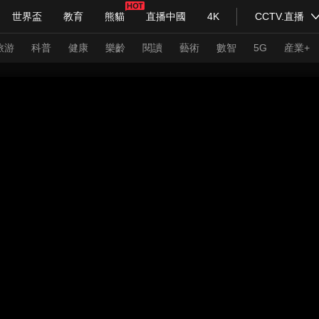
世界盃
教育
熊貓
直播中國
4K
CCTV.直播
式妙語
主持人
下載央視影音
熱解讀
天天學習
旅游
科普
健康
樂齡
閱讀
藝術
數智
5G
産業+
紀錄片網
國家大劇院
大型活動
科技
法治
文娛
人物
公益
圖片
習式妙語
央視快評
央視網評
光華銳評
鋒面
頻道
VR/AR
4K專區
全景新聞
請入列
人生第一次
人生第二次
年冬奧會
CBA
NBA
中超
國足
國際足球
網球
綜
體育江湖
文化體育
冰雪道路
足球道路