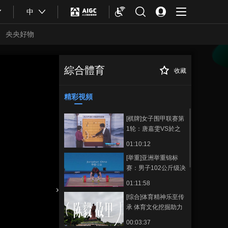
中
央央好物
綜合體育
收藏
一石AI网球指数升
正在播放
级2.0 数据发现运动才华 伤痛营
养心理风险预测
精彩視頻
[棋牌]女子围甲联赛第
1轮：唐嘉雯VS於之
莹
01:10:12
[举重]亚洲举重锦标
赛：男子102公斤级决
赛
01:11:58
[综合]体育精神乐至传
合體育
亞冬會
承 体育文化挖掘助力
地方文旅体融合发展
00:03:37