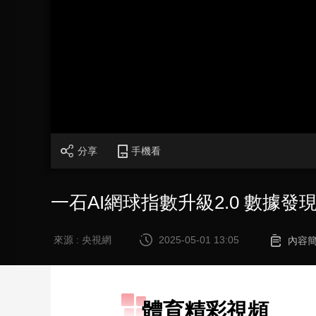
財經
教育
鄉村振興
生態環境
一帶一路
大國智造
大國展會
大國保險
雲頂對話
CCTV.節目官網
直播
節目單
欄目
片庫
分享
手機看
一石AI網球指數升級2.0 數據
來源 : 央視網
2025-05-01 13:05
內容
體育精彩視頻