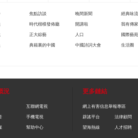
播
焦點訪談
晚間新聞
經典咏
法
時代楷模發佈廳
開講啦
我有傳
然
正大綜藝
人口
國際藝
眼
典籍裏的中國
中國詩詞大會
生活圈
概況
更多鏈結
互聯網電視
網上有害信息舉報專區
音
手機電視
辟謠平台
法律顧問
媒
幫助中心
望海熱線
人才招聘