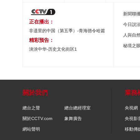
新聞聯
正在播出：
今日説
非遗里的中国（第五季）-青海德令哈篇
人與自
精彩预告：
秘境之
泱泱中华-历史文化街区1
關於我們
業務
總台之聲
總台總經理室
央視網
關於CCTV.com
象舞廣告
央視影
網站聲明
移動傳