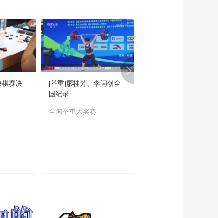
01:34:13
[综合]让体育精神与红
色文化薪火相传 四川
乐至乐享健康生活
00:01:25
[综合]感知中国活力·建
设高质量户外运动目
的地
00:02:37
快棋赛决
[举重]廖桂芳、李闫创全
[乒乓球]陈垣宇、向鹏
[举重]亚洲举重锦标赛
国纪录
缘男单八强
男子73公斤级决赛
全国举重大奖赛
WTT
01:34:19
[举重]亚洲举重锦标赛
女子64公斤级决赛
01:37:14
[自行车]中国公路自行
车职业联赛 大径山站
01:29:20
[拳击]IBF轻量级临时
冠军赛：穆拉塔拉VS