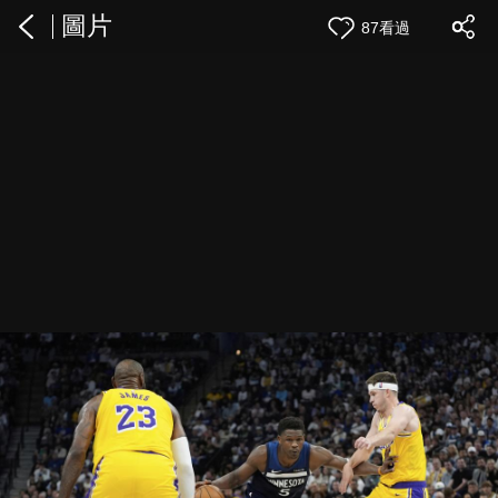
圖片
87看過