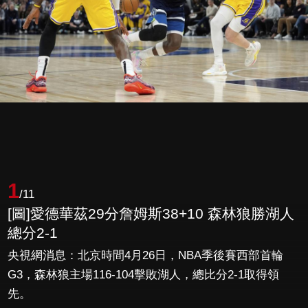
1
/11
[圖]愛德華茲29分詹姆斯38+10 森林狼勝湖人
總分2-1
央視網消息：北京時間4月26日，NBA季後賽西部首輪
G3，森林狼主場116-104擊敗湖人，總比分2-1取得領
先。