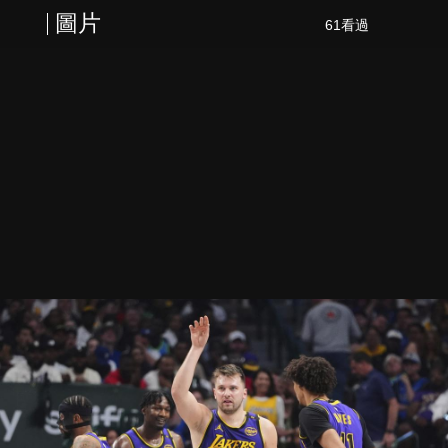
圖片
61看過