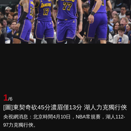
1
/6
[圖]東契奇砍45分濃眉僅13分 湖人力克獨行俠
央視網消息：北京時間4月10日，NBA常規賽，湖人112-
97力克獨行俠。