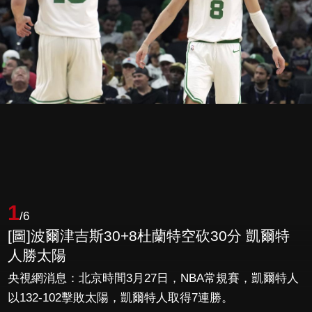
1
/6
[圖]波爾津吉斯30+8杜蘭特空砍30分 凱爾特
人勝太陽
央視網消息：北京時間3月27日，NBA常規賽，凱爾特人
以132-102擊敗太陽，凱爾特人取得7連勝。