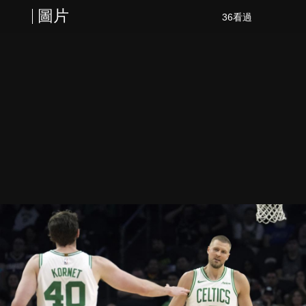
圖片
36看過