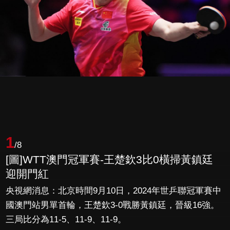
1
/8
[圖]WTT澳門冠軍賽-王楚欽3比0橫掃黃鎮廷
迎開門紅
央視網消息：北京時間9月10日，2024年世乒聯冠軍賽中
國澳門站男單首輪，王楚欽3-0戰勝黃鎮廷，晉級16強。
三局比分為11-5、11-9、11-9。