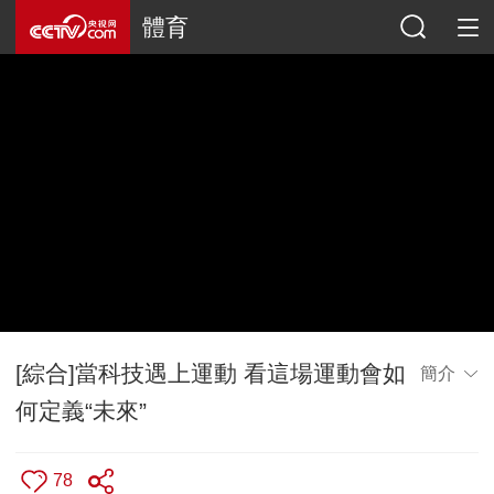
體育
[綜合]當科技遇上運動 看這場運動會如
簡介
何定義“未來”
78