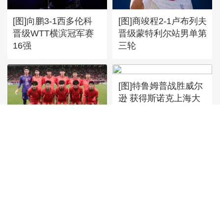
[图]向鹏3-1西多伦科
[图]商竣程2-1卢布列夫
晋级WTT横滨冠军赛
晋级蒙特利尔站男单第
16强
三轮
[图]特鲁姆普战胜威尔
逊 获得斯诺克上海大
师赛冠军
[图]读秒绝杀 中国U17
男足力克阿森纳U17男
足