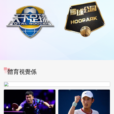
[图]WTA1000多伦多站-张帅
體育視覺係
不敌萨巴伦卡无缘16强