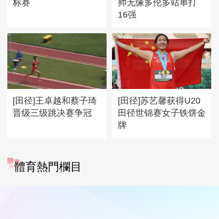
标赛
帅无缘多伦多站单打
16强
[田径]王卓越和蔡子琦
[田径]苏艺馨获得U20
晋级三级跳决赛争冠
田径世锦赛女子铁饼金
牌
體育熱門欄目