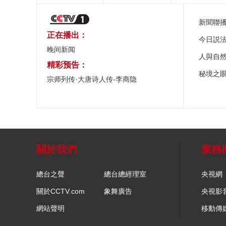
新聞聯
正在播出：
今日説
晚间新闻
人與自
精彩预告：
秘境之
宗师列传·大唐诗人传-李商隐
關於我們
業務
總台之聲
總台總經理室
央視網
關於CCTV.com
象舞廣告
央視影
網站聲明
移動傳