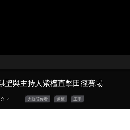
央博
非遺
文化
旅游
科普
健康
樂齡
閱讀
雲起
超級工廠
智敬中國
全民健康
顏選攻略
海洋
收視榜
總台企業白名單
宇、葉麒聖與主持人紫檀直擊田徑賽場
簡介
大咖陪你看
紫檀
王宇