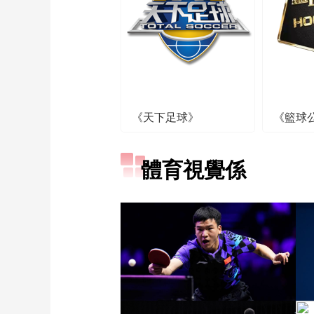
《天下足球》
《籃球
體育視覺係