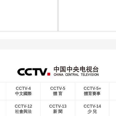
[图]商竣程2-1卢布列夫 晋
[图]读秒绝杀 中国U17男
级蒙特利尔站男单第三轮
足力克阿森纳U17男足
[图]中超-热菲尼奥双响 辽
宁铁人3-1送上海申花三连
[图]中超-彭欣力建功 青岛
败
西海岸2-0十人青岛海牛
CCTV-4
CCTV-5
CCTV-5+
中文國際
體 育
體育賽事
CCTV-12
CCTV-13
CCTV-14
社會與法
新 聞
少 兒