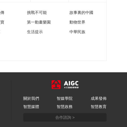
宇分享关键词 为运动
员们喝彩
流傳
挑戰不可能
故事裏的中國
00:01:19
[大咖陪你看]叶麒圣倒
家寶
第一動畫樂園
動物世界
立俯卧撑 王宇分享游
苑
生活提示
中華民族
戏锻炼方式
00:05:56
[大咖陪你看]叶麒圣歌
声支持国家队 祝运动
健儿们取得佳绩
00:01:01
[大咖陪你看]通义千问
代你一问 肖若腾一一
为你解答
00:03:12
[大咖陪你看]游戏大比
拼 叶麒圣王宇旗鼓相
当
關於我們
智媒學院
成果發佈
00:10:17
智慧媒體
智慧政務
智慧教育
[大咖陪你看]回忆当年
体育成绩 田径一直的
合作諮詢 >
陪伴
00:01:52