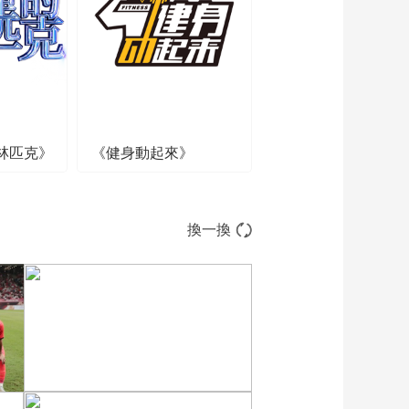
00:02:45
[大咖陪你看]韩乔生评
价中国运动员以智取
胜 朝鲜运动员敢打敢
00:02:00
拼
[大咖陪你看]邹市明评
价拳击选手晋级决赛
林匹克》
《健身動起來》
00:01:29
[大咖陪你看]邹市明分
享在赛场上以不同身
份看比赛心态是不同
00:00:54
換一換
的
[大咖陪你看]韩乔生：
冠军团队离不开代代
相传
00:02:14
[大咖陪你看]刘同要和
拳王邹市明比赛出拳
速度
00:04:02
[大咖陪你看]阿里云用