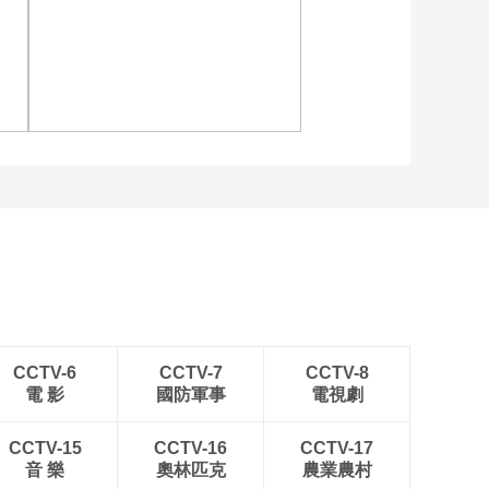
AI技术唤起那些珍贵
的首金记忆
00:03:54
[图]特鲁姆普战胜威尔逊
[大咖陪你看]韩乔生揭
获得斯诺克上海大师赛冠
秘《韩乔生语录》的
军
诞生
00:03:15
[大咖陪你看]刘同模仿
韩乔生说话声音 惟妙
惟肖
00:01:27
[图]输给威尔逊 斯诺克上
[大咖陪你看]韩乔生回
海大师赛赵心童无缘决赛
忆童年 今天与韩伯伯
一起看亚运
00:00:27
[大咖陪你
看]20231003 王宇、
叶麒圣与主持人紫檀
01:39:09
CCTV-6
CCTV-7
CCTV-8
直击田径赛场
電 影
國防軍事
電視劇
[大咖陪你看]王宇点评
男子接力精彩绝伦 表
现出色
CCTV-15
CCTV-16
CCTV-17
00:00:36
音 樂
奧林匹克
農業農村
[大咖陪你看]叶麒圣王