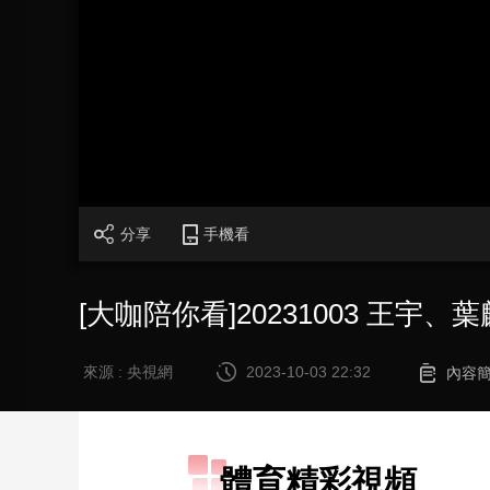
財經
教育
鄉村振興
生態環境
一帶一路
大國智造
大國展會
大國保險
雲頂對話
CCTV.節目官網
直播
節目單
欄目
片庫
分享
手機看
[大咖陪你看]20231003 王
來源 : 央視網
2023-10-03 22:32
內容
體育精彩視頻