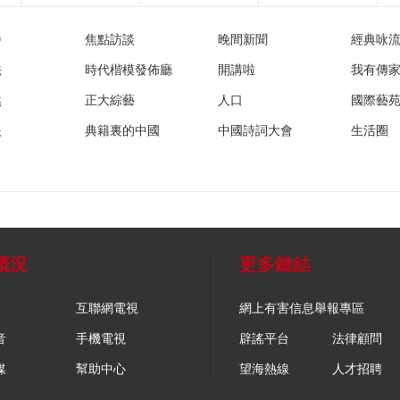
播
焦點訪談
晚間新聞
經典咏
法
時代楷模發佈廳
開講啦
我有傳
然
正大綜藝
人口
國際藝
眼
典籍裏的中國
中國詩詞大會
生活圈
概況
更多鏈結
互聯網電視
網上有害信息舉報專區
音
手機電視
辟謠平台
法律顧問
媒
幫助中心
望海熱線
人才招聘