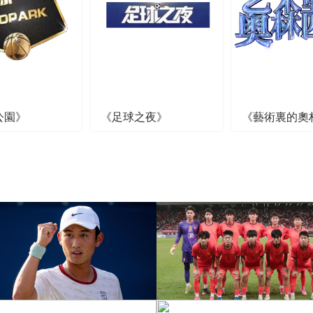
公園》
《足球之夜》
《藝術裏的奧