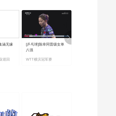
00:03:19
[大咖陪你看]王禹用篮
球魔术希望女篮选手
不负热爱
00:06:16
[大咖陪你看]赵爽分析
上半场比赛 总结取胜
关键
00:01:07
陈集涵无缘
[乒乓球]陈幸同晋级女单
[乒乓球]向鹏和陈垣宇
[大咖陪你看]王禹展示
八强
级男单16强
扑克牌魔术的神奇消
失瞬间
业巡回
WTT横滨冠军赛
WTT横滨冠军赛
00:05:26
[大咖陪你
看]20231004 “拳”新大
咖加盟
01:47:14
[大咖陪你看]邹市明带
着超大拳击手套也能
动作灵活
00:03:03
[大咖陪你看]刘同超高
表现力表现闻鸡起舞