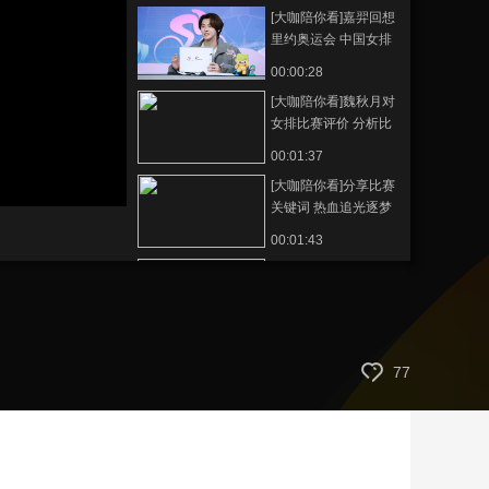
[大咖陪你看]嘉羿回想
藝術
汽車
數智
5G
産業+
里约奥运会 中国女排
二传得分令他印象深
時尚
天氣
才藝
網展
央央好物
00:00:28
刻
[大咖陪你看]魏秋月对
女排比赛评价 分析比
赛细节和展望
00:01:37
[大咖陪你看]分享比赛
关键词 热血追光逐梦
人
00:01:43
[大咖陪你
看]20231005 中国女
篮决赛对战日本队
01:55:22
[大咖陪你看]赵爽现场
77
展示花式运球
00:00:58
[大咖陪你看]通义千问
代你一问 林雨薇一一
为你解答