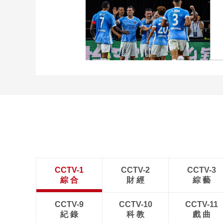
[图]向鹏3-1西多伦科 晋级
WTT横滨冠军赛16强
[图]中超-姜至鹏破门韦斯
利建功 深圳新鹏城2-0铜
梁龙
CCTV-1
CCTV-2
CCTV-3
綜 合
財 經
綜 藝
CCTV-9
CCTV-10
CCTV-11
紀 錄
科 教
戲 曲