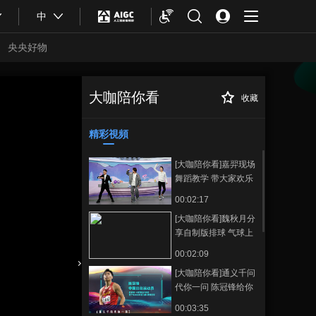
中
央央好物
大咖陪你看
收藏
[大咖陪你
正在播放
看]20231003 王宇、叶麒圣与
主持人紫檀直击田径赛场
精彩視頻
[大咖陪你看]​嘉羿现场
舞蹈教学 带大家欢乐
锻炼
00:02:17
[大咖陪你看]魏秋月分
享自制版排球 气球上
捆网可以在家练习垫
00:02:09
球
[大咖陪你看]通义千问
合體育
亞冬會
代你一问 陈冠锋给你
一一解答
00:03:35