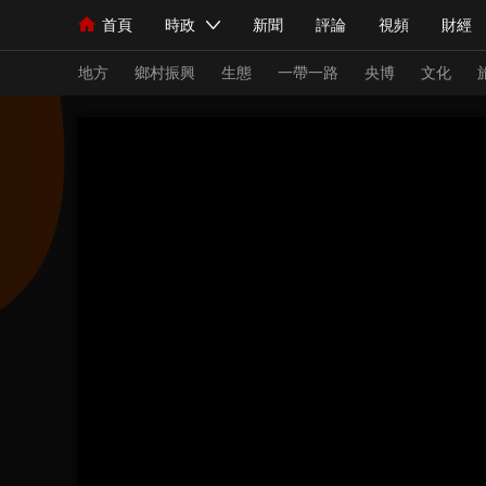
首頁
時政
新聞
評論
視頻
財經
人民領袖習近平
直播
海外頻道
片庫
iPanda
欄目大全
聯播+
English
中國領導人
節目單
Монгол
聽音
央視快評
微視頻
習
地方
鄉村振興
生態
一帶一路
央博
文化
總台春晚
網絡春晚
共産黨員網
秧紀錄
新聞
國內
國際
評論
經濟
軍事
人民領袖習近平
聯播+
熱解讀
天天學習
視頻
小央視頻
小央直播
直播中國
熊貓
現場
前線
比劃
快看
藍海中國
新兵
體育
直播
競猜
2026年世界盃
2026
VIP會員
CCTV奧林匹克頻道
生活體育大會