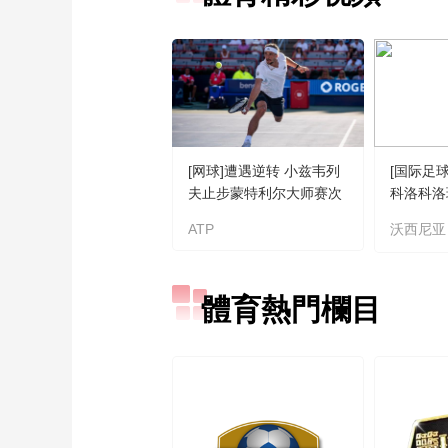
[网球]遭遇逆转 小兹韦列
[国际足
夫止步蒙特利尔大师赛次
科洛科洛
轮
ATP
沃西尼亚
體育熱門欄目