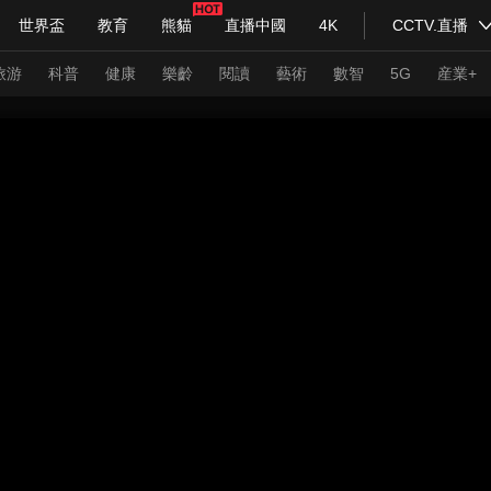
世界盃
教育
熊貓
直播中國
4K
CCTV.直播
式妙語
主持人
下載央視影音
熱解讀
天天學習
旅游
科普
健康
樂齡
閱讀
藝術
數智
5G
産業+
紀錄片網
國家大劇院
大型活動
科技
法治
文娛
人物
公益
圖片
習式妙語
央視快評
央視網評
光華銳評
鋒面
頻道
VR/AR
4K專區
全景新聞
請入列
人生第一次
人生第二次
年冬奧會
CBA
NBA
中超
國足
國際足球
網球
綜
體育江湖
文化體育
冰雪道路
足球道路