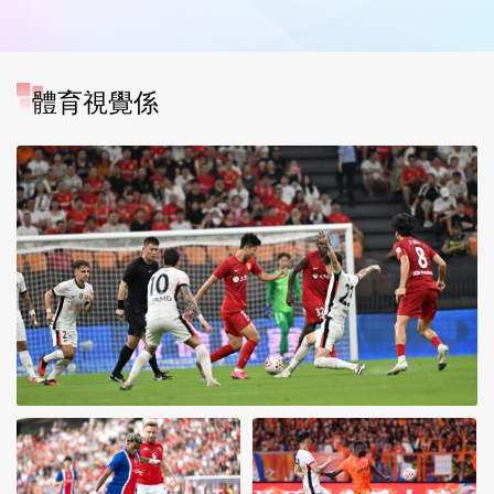
體育視覺係
[图]中超-莱昂纳多双响 上海