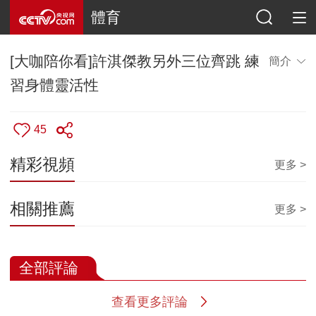
體育
[大咖陪你看]許淇傑教另外三位齊跳 練
簡介
習身體靈活性
45
精彩視頻
更多 >
相關推薦
更多 >
全部評論
查看更多評論