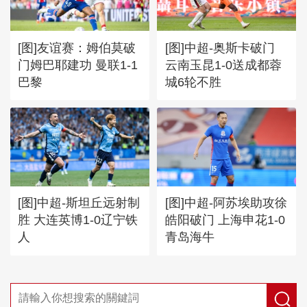
海港3-2逆转重庆铜梁龙
[图]友谊赛：姆伯莫破
[图]中超-奥斯卡破门
门姆巴耶建功 曼联1-1
云南玉昆1-0送成都蓉
巴黎
城6轮不胜
[图]中超-斯坦丘远射制
[图]中超-阿苏埃助攻徐
胜 大连英博1-0辽宁铁
皓阳破门 上海申花1-0
人
青岛海牛