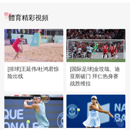
體育精彩視頻
[排球]王延伟/杜鸿君惊
[国际足球]金玟哉、迪
险出线
亚斯破门 拜仁热身赛
战胜维拉