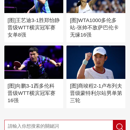
京国安4-0深圳新鹏城
[图]王艺迪3-1胜郑怡静
[图]WTA1000多伦多
晋级WTT横滨冠军赛
站-张帅不敌萨巴伦卡
女单8强
无缘16强
[图]向鹏3-1西多伦科
[图]商竣程2-1卢布列夫
晋级WTT横滨冠军赛
晋级蒙特利尔站男单第
16强
三轮