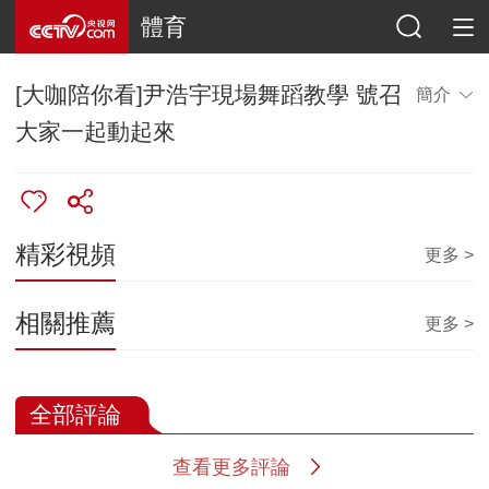
體育
[大咖陪你看]尹浩宇現場舞蹈教學 號召
簡介
大家一起動起來
精彩視頻
更多 >
相關推薦
更多 >
全部評論
查看更多評論