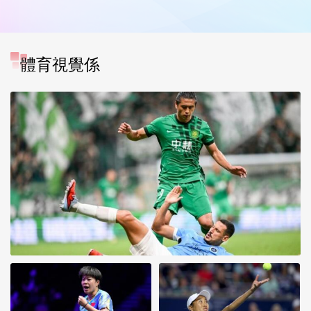
體育視覺係
[图]张玉宁传射达万双响 北