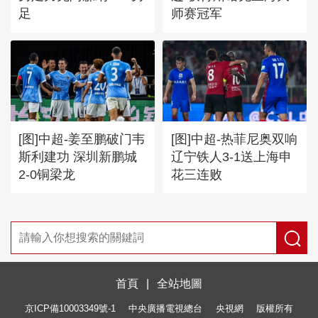
足
师赛冠军
[图]中超-姜至鹏破门韦
[图]中超-热菲尼奥双响
斯利建功 深圳新鹏城
辽宁铁人3-1送上海申
2-0铜梁龙
花三连败
首頁
|
全站地圖
京ICP備10003349號-1
中央廣播電視總台
央視網
版權所有