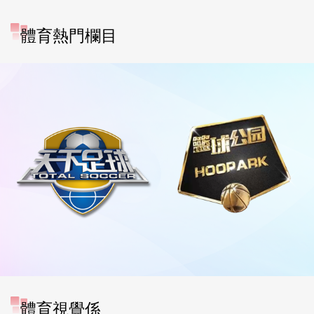
體育熱門欄目
體育視覺係