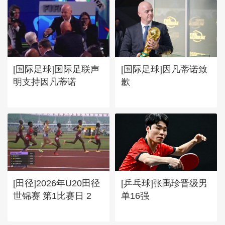
[国际足球]国际足联声
[国际足球]因凡蒂诺致
明支持因凡蒂诺
歉
[田径]2026年U20田径
[乒乓球]张禹珍晋级男
世锦赛 第1比赛日 2
单16强