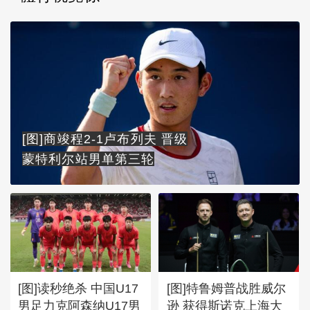
[图]商竣程2-1卢布列夫 晋级
蒙特利尔站男单第三轮
[图]读秒绝杀 中国U17
[图]特鲁姆普战胜威尔
男足力克阿森纳U17男
逊 获得斯诺克上海大