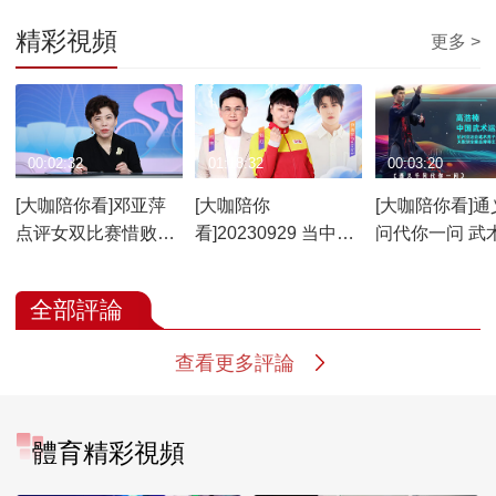
精彩視頻
更多 >
00:02:32
01:18:32
00:03:20
[大咖陪你看]邓亚萍
[大咖陪你
[大咖陪你看]通
点评女双比赛惜败印
看]20230929 当中秋
问代你一问 武
度 吸取经验来年再战
遇上亚运 看比赛共享
高浩楠来解答
合家欢
全部評論
查看更多評論
體育精彩視頻