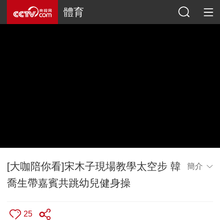
體育
[大咖陪你看]宋木子現場教學太空步 韓
簡介
喬生帶嘉賓共跳幼兒健身操
25