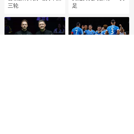
三轮
足
[图]特鲁姆普战胜威尔
[图]中超-姜至鹏破门韦
逊 获得斯诺克上海大
斯利建功 深圳新鹏城
师赛冠军
2-0铜梁龙
首頁
|
全站地圖
京ICP備10003349號-1
中央廣播電視總台
央視網
版權所有