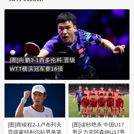
[图]向鹏3-1西多伦科 晋级
WTT横滨冠军赛16强
[图]商竣程2-1卢布列夫
[图]读秒绝杀 中国U17
晋级蒙特利尔站男单第
男足力克阿森纳U17男