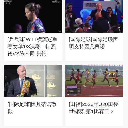
[乒乓球]WTT横滨冠军
[国际足球]国际足联声
赛女单1/8决赛：帕瓦
明支持因凡蒂诺
德VS陈幸同 集锦
[国际足球]因凡蒂诺致
[田径]2026年U20田径
歉
世锦赛 第1比赛日 2