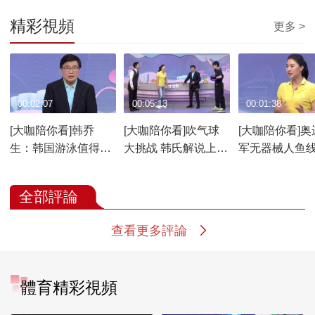
精彩視頻
更多 >
00:02:07
00:05:13
00:01:38
[大咖陪你看]韩乔
[大咖陪你看]吹气球
[大咖陪你看]奥
生：韩国游泳值得肯
大挑战 韩氏解说上
军无器械人鱼
定 仁川亚运后沉寂多
线：这是一场能吹一
分享 焦刘洋：
年终于突破
晚上的比赛
抬腿5组40次
全部評論
查看更多評論
體育精彩視頻