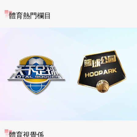
體育熱門欄目
體育視覺係