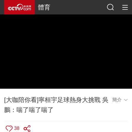
體育
[大咖陪你看]寧桓宇足球熱身大挑戰 吳
簡介
鵬：喘了喘了喘了
38