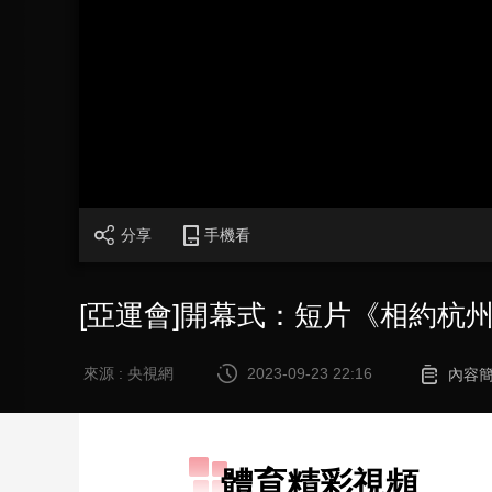
財經
教育
鄉村振興
生態環境
一帶一路
大國智造
大國展會
大國保險
雲頂對話
CCTV.節目官網
直播
節目單
欄目
片庫
分享
手機看
[亞運會]開幕式：短片《相約杭
來源 : 央視網
2023-09-23 22:16
內容
體育精彩視頻