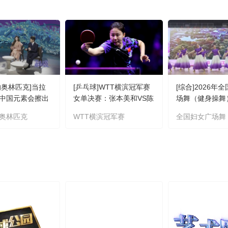
的奥林匹克]当拉
[乒乓球]WTT横滨冠军赛
[综合]2026年
中国元素会擦出
女单决赛：张本美和VS陈
场舞（健身操舞
幸同 集锦
动
奥林匹克
WTT横滨冠军赛
全国妇女广场舞