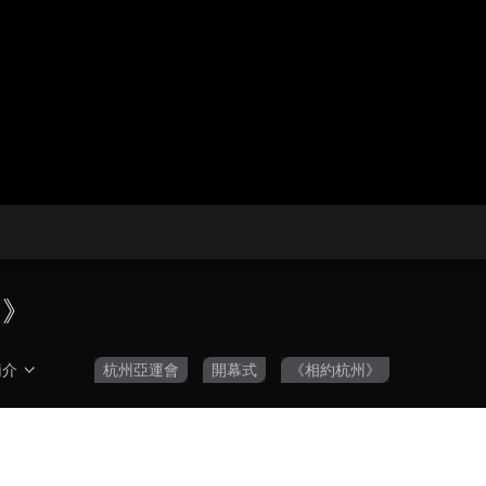
央博
非遺
文化
旅游
科普
健康
樂齡
閱讀
雲起
超級工廠
智敬中國
全民健康
顏選攻略
海洋
熱播榜
總台企業白名單
州》
簡介
杭州亞運會
開幕式
《相約杭州》