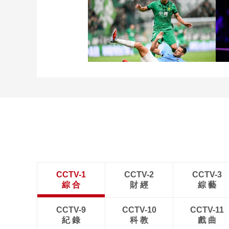
[图]友谊赛：姆伯莫破门姆
巴耶建功 曼联1-1巴黎
[图]张玉宁传射达万双响
北京国安4-0深圳新鹏城
CCTV-1
CCTV-2
CCTV-3
綜 合
財 經
綜 藝
CCTV-9
CCTV-10
CCTV-11
紀 錄
科 教
戲 曲