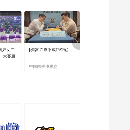
00:04:27
[亚运会]开幕式：五星
红旗入场仪式
00:03:22
[亚运会]开幕式：开场
倒计时表演
00:03:40
全国妇女广
[棋牌]许嘉阳成功夺冠
[排球]于彤/阿黑旦、蒋
）大赛启
悦/周明利组合晋级决赛
中国围棋快棋赛
世界沙滩排球职业巡回
赛