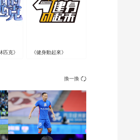
林匹克》
《健身動起來》
換一換