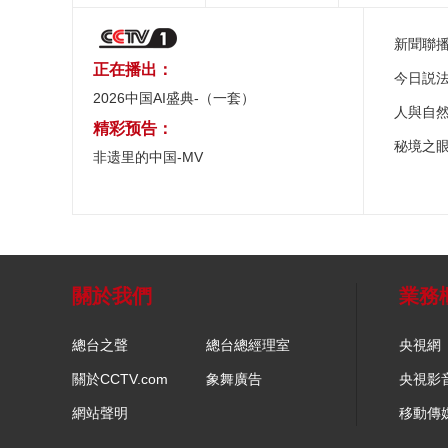
新聞聯
正在播出：
今日説
2026中国AI盛典-（一套）
人與自
精彩预告：
秘境之
非遗里的中国-MV
關於我們
業務
總台之聲
總台總經理室
央視網
關於CCTV.com
象舞廣告
央視影
網站聲明
移動傳