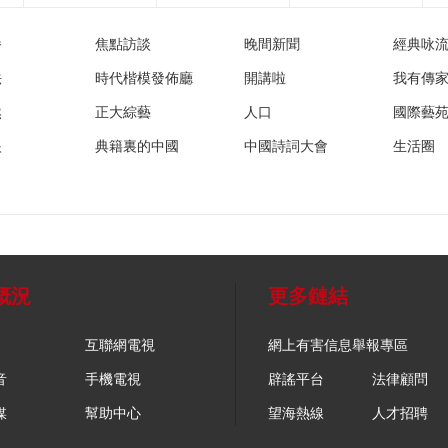
播
焦點訪談
晚間新聞
經典咏
法
時代楷模發佈廳
開講啦
我有傳
然
正大綜藝
人口
國際藝
眼
典籍裏的中國
中國詩詞大會
生活圈
概況
更多鏈結
互聯網電視
網上有害信息舉報專區
音
手機電視
辟謠平台
法律顧問
媒
幫助中心
望海熱線
人才招聘