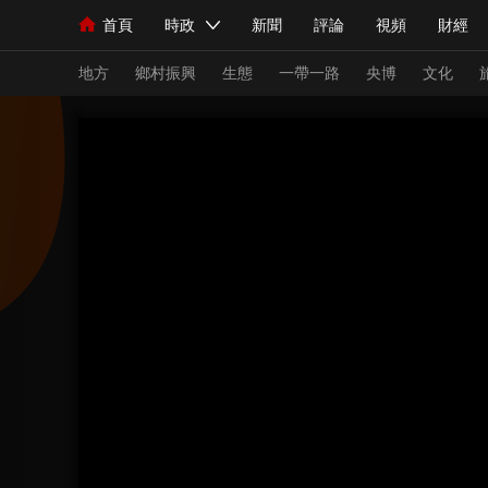
首頁
時政
新聞
評論
視頻
財經
人民領袖習近平
直播
海外頻道
片庫
iPanda
欄目大全
聯播+
English
中國領導人
節目單
Монгол
聽音
央視快評
微視頻
習
地方
鄉村振興
生態
一帶一路
央博
文化
總台春晚
網絡春晚
共産黨員網
秧紀錄
新聞
國內
國際
評論
經濟
軍事
人民領袖習近平
聯播+
熱解讀
天天學習
視頻
小央視頻
小央直播
直播中國
熊貓
現場
前線
比劃
快看
藍海中國
新兵
體育
直播
競猜
2026年世界盃
2026
VIP會員
CCTV奧林匹克頻道
生活體育大會