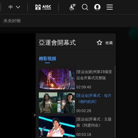
中
央央好物
亞運會開幕式
收藏
[亚运会]开幕式：
正在播放
短片《相约杭州》
精彩視頻
[亚运会]杭州第19届亚
运会开幕式完整版
02:09:40
[亚运会]开幕式：短片
《相约杭州》
00:02:28
[亚运会]开幕式：主题
合體育
亞冬會
曲《同爱同在》
00:03:18