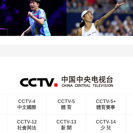
[图]中超-奥斯卡破门 云南
玉昆1-0送成都蓉城6轮不
[图]中超-斯坦丘远射制胜
胜
大连英博1-0辽宁铁人
[图]王艺迪3-1胜郑怡静 晋
级WTT横滨冠军赛女单8
[图]WTA1000多伦多站-
强
帅不敌萨巴伦卡无缘16强
CCTV-4
CCTV-5
CCTV-5+
中文國際
體 育
體育賽事
CCTV-12
CCTV-13
CCTV-14
社會與法
新 聞
少 兒