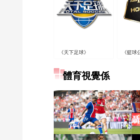
《天下足球》
《籃球
體育視覺係