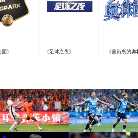
公園》
《足球之夜》
《藝術裏的奧