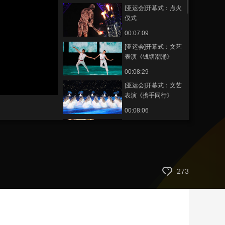
[亚运会]开幕式：点火
藝術
汽車
數智
5G
産業+
仪式
時尚
天氣
才藝
網展
央央好物
00:07:09
[亚运会]开幕式：文艺
表演《钱塘潮涌》
00:08:29
[亚运会]开幕式：文艺
表演《携手同行》
00:08:06
[亚运会]开幕式：文艺
表演《国风雅韵》
00:09:14
[亚运会]开幕式：运动
273
员、裁判员宣誓仪式
00:01:45
[亚运会]开幕式：亚奥
理事会会旗入场仪式