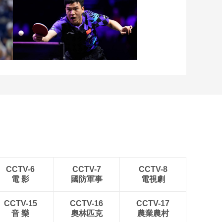
[图]中超-阿苏埃助攻徐皓
阳破门 上海申花1-0青岛
海牛
张
[图]向鹏3-1西多伦科 晋级
WTT横滨冠军赛16强
CCTV-6
CCTV-7
CCTV-8
電 影
國防軍事
電視劇
CCTV-15
CCTV-16
CCTV-17
音 樂
奧林匹克
農業農村