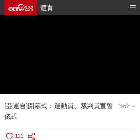
體育
[亞運會]開幕式：運動員、裁判員宣誓
簡介
儀式
121