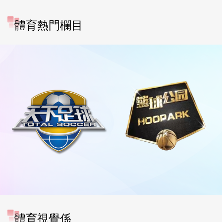
體育熱門欄目
[图]WTA1000多伦多站-张帅
體育視覺係