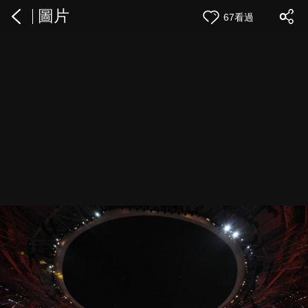
圖片
67看過