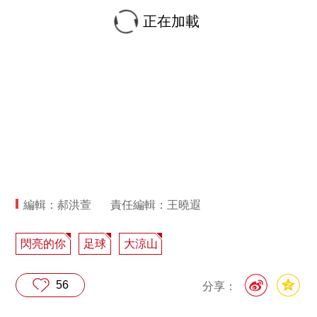
正在加載
編輯：郝洪萱
責任編輯：王曉遐
閃亮的你
足球
大涼山
56
分享：