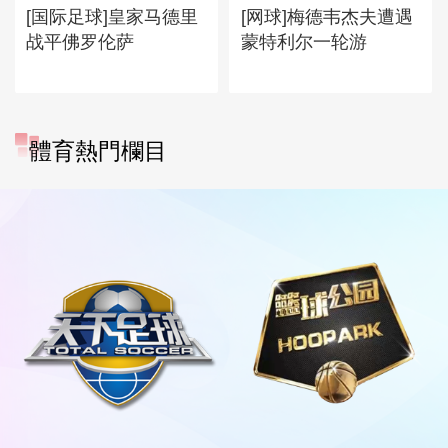
[国际足球]皇家马德里
[网球]梅德韦杰夫遭遇
战平佛罗伦萨
蒙特利尔一轮游
體育熱門欄目