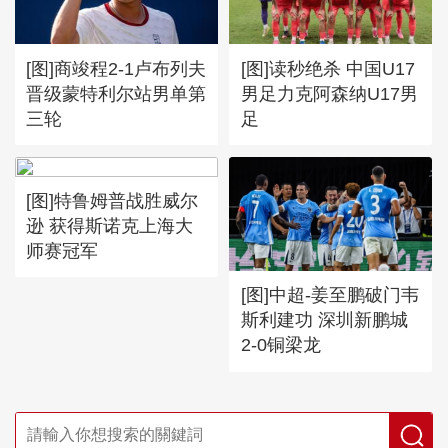
[图]商竣程2-1卢布列夫
[图]读秒绝杀 中国U17
晋级蒙特利尔站男单第
男足力克阿森纳U17男
三轮
足
[图]特鲁姆普战胜威尔
逊 获得斯诺克上海大
师赛冠军
[图]中超-姜至鹏破门韦
斯利建功 深圳新鹏城
2-0铜梁龙