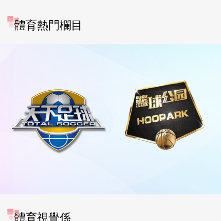
體育熱門欄目
體育視覺係