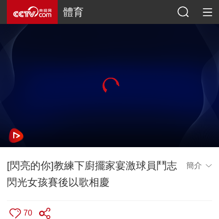
體育
[閃亮的你]教練下廚擺家宴激球員鬥志
簡介
閃光女孩賽後以歌相慶
70