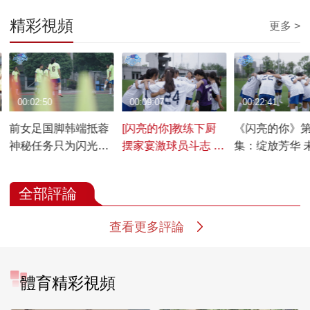
精彩視頻
更多 >
00:02:50
00:09:07
00:22:41
前女足国脚韩端抵蓉
[闪亮的你]教练下厨
《闪亮的你》
神秘任务只为闪光女
摆家宴激球员斗志 闪
集：绽放芳华 
孩
光女孩赛后以歌相庆
定更美好
全部評論
查看更多評論
體育精彩視頻