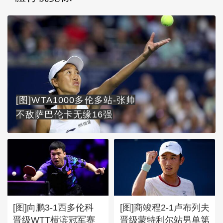
[图]WTA1000多伦多站-张帅
不敌萨巴伦卡无缘16强
[图]向鹏3-1西多伦科
[图]商竣程2-1卢布列夫
晋级WTT横滨冠军赛
晋级蒙特利尔站男单第