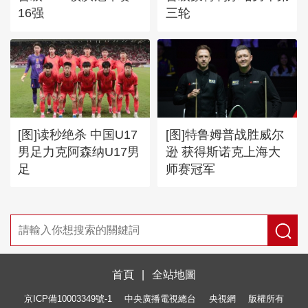
16强
三轮
[图]读秒绝杀 中国U17
[图]特鲁姆普战胜威尔
男足力克阿森纳U17男
逊 获得斯诺克上海大
足
师赛冠军
首頁
|
全站地圖
京ICP備10003349號-1
中央廣播電視總台
央視網
版權所有