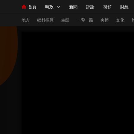
首頁
時政
新聞
評論
視頻
財經
人民領袖習近平
直播
海外頻道
片庫
iPanda
欄目大全
聯播+
English
中國領導人
節目單
Монгол
聽音
央視快評
微視頻
習
地方
鄉村振興
生態
一帶一路
央博
文化
總台春晚
網絡春晚
共産黨員網
秧紀錄
新聞
國內
國際
評論
經濟
軍事
人民領袖習近平
聯播+
熱解讀
天天學習
視頻
小央視頻
小央直播
直播中國
熊貓
現場
前線
比劃
快看
藍海中國
新兵
體育
直播
競猜
2026年世界盃
2026
VIP會員
CCTV奧林匹克頻道
生活體育大會