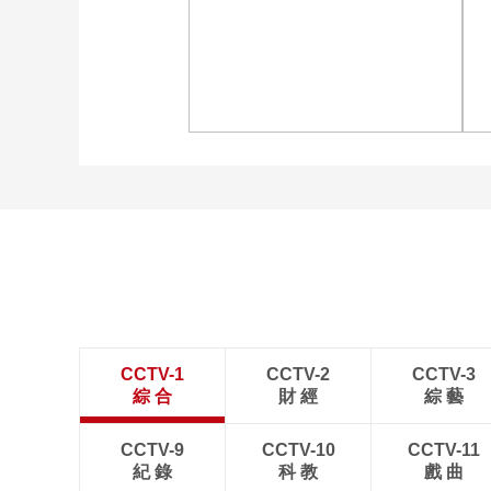
[图]商竣程2-1卢布列夫 晋
级蒙特利尔站男单第三轮
[图]中超-热菲尼奥双响 辽
宁铁人3-1送上海申花三连
败
CCTV-1
CCTV-2
CCTV-3
綜 合
財 經
綜 藝
CCTV-9
CCTV-10
CCTV-11
紀 錄
科 教
戲 曲