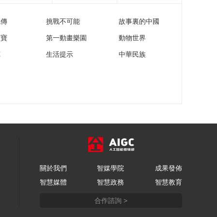
亮的你》洛阳市张盘
小学的足球故事
流傳
挑戰不可能
故事裏的中國
00:00:26
[闪亮的你]刘英带领小
家寶
第一動畫樂園
動物世界
球员戈壁特训
苑
生活提示
中華民族
00:07:49
[闪亮的你]小球员写给
刘英的一封信
00:03:43
沙漠戈壁阻挡不了对
足球的热爱 梦想的力
量激励前行
00:00:48
[闪亮的你]刘英到新疆
小球员家做客
關於我們
智媒學院
成果發佈
00:02:31
智慧媒體
智慧政務
智慧教育
前女足国脚刘英走进
新疆 开启梦起戈壁之
合作諮詢 >
旅
00:04:45