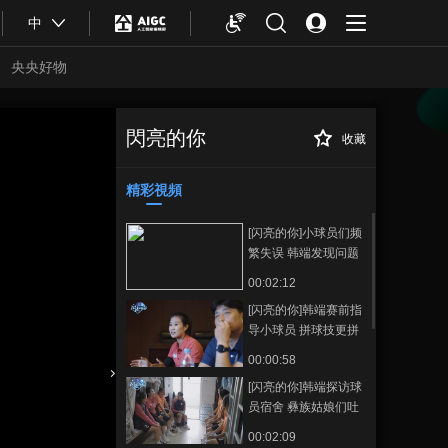
中
央央好物
閃亮的你
收藏
《闪亮的你》第二
正在播放
集：“跨越荆棘”的故事
精彩視頻
[闪亮的你]小球员们频
繁失误 韩端发现问题
及时调整
00:02:12
[闪亮的你]韩端赛前指
导小球员 拼球技更拼
智慧
00:00:58
[闪亮的你]韩端探访球
合體育
亞冬會
员宿舍 彝族姑娘们吐
露心声
00:02:09