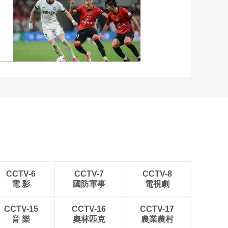
庭 打消家长后顾之忧
00:03:23
[图]中超-姜至鹏破门韦斯
马自翔3天助力张盘小
利建功 深圳新鹏城2-0铜
学第15冠 教练：我本
梁龙
想带出一支国家队
00:05:19
马自翔探营球员宿舍
张盘小学生：未来想
成为王珊珊
00:01:06
[图]李昂进球韦世豪破门
[闪亮的你]生活艰辛只
成都蓉城战平武汉三镇
剩沉默 足球让她重拾
微笑
00:06:58
《闪亮的你》第二
集：“跨越荆棘”的故事
00:00:35
CCTV-6
CCTV-7
CCTV-8
電 影
國防軍事
電視劇
《闪亮的你》第二
集：爷爷放羊支撑孙
女足球路 冠军让笑笑
CCTV-15
CCTV-16
CCTV-17
00:24:42
展露笑容
音 樂
奧林匹克
農業農村
马自翔邀您关注 《闪