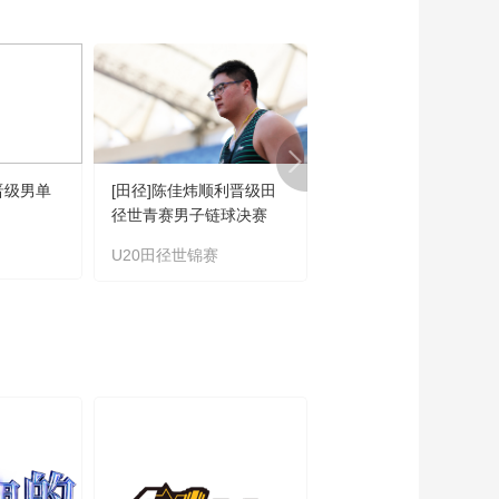
00:00:20
[闪亮的你]任立萍临别
给孩子们的一封信 深
情告白
00:01:47
[闪亮的你]战胜自我 胜
利街小学球队收获胜
利
00:04:47
晋级男单
[田径]陈佳炜顺利晋级田
[乒乓球]2026“宏远杯”
[闪亮的你]任立萍迅速
径世青赛男子链球决赛
好省市乒乓球邀请赛圆
发现球队问题 指出改
落幕
进方向
U20田径世锦赛
乒乓球邀请赛
00:02:03
[闪亮的你]老女足队员
任立萍 与孩子共赴足
球之约
00:02:45
[闪亮的你]跨越人生的
坎坷 梅西是心中那道
光
00:04:09
《闪亮的你》第三
集：超越自我