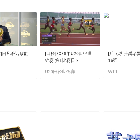
球]因凡蒂诺致歉
[田径]2026年U20田径世
[乒乓球]张禹珍
锦赛 第1比赛日 2
16强
U20田径世锦赛
WTT