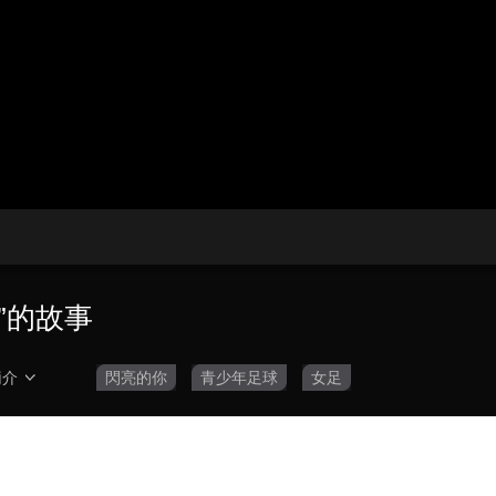
央博
非遺
文化
旅游
科普
健康
樂齡
閱讀
雲起
超級工廠
智敬中國
全民健康
顏選攻略
海洋
收視榜
總台企業白名單
”的故事
簡介
閃亮的你
青少年足球
女足