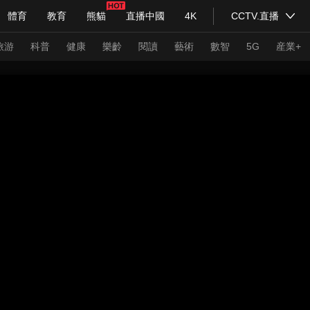
體育
教育
熊貓
直播中國
4K
CCTV.直播
式妙語
主持人
下載央視影音
熱解讀
天天學習
旅游
科普
健康
樂齡
閱讀
藝術
數智
5G
産業+
紀錄片網
國家大劇院
大型活動
科技
法治
文娛
人物
公益
圖片
習式妙語
央視快評
央視網評
光華銳評
鋒面
頻道
VR/AR
4K專區
全景新聞
請入列
人生第一次
人生第二次
年冬奧會
CBA
NBA
中超
國足
國際足球
網球
綜
體育江湖
文化體育
冰雪道路
足球道路