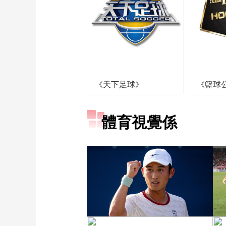
《天下足球》
《籃球
體育視覺係