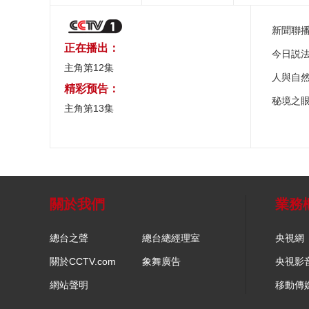
新聞聯
正在播出：
今日説
主角第12集
人與自
精彩预告：
秘境之
主角第13集
關於我們
業務
總台之聲
總台總經理室
央視網
關於CCTV.com
象舞廣告
央視影
網站聲明
移動傳