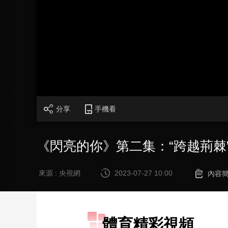
財經
教育
鄉村振興
生態環境
一帶一路
大國智造
大國展會
大國保險
雲頂對話
CCTV.節目官網
直播
節目單
欄目
片庫
分享
手機看
《閃亮的你》第二集：“跨越荊棘
來源 : 央視網
2023-07-27 10:00
內容
體育精彩視頻