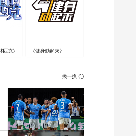
00:23:41
[闪亮的你]人生不止有
顺风球 也有逆境和连
败
00:00:35
任立萍邀你关注《闪
亮的你》第三集：超
越自我的故事
林匹克》
《健身動起來》
00:00:25
姐姐踢球骨折妹妹又
走上足球路 前女足国
脚帮家长打消顾虑
00:03:44
換一換
[闪亮的你]马自翔给孩
子们讲战术 助阵比赛
00:05:23
马自翔设计训练提升
球员灵敏度 不爱笑小
球员引发关注
00:03:00
马自翔走访小球员家