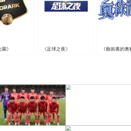
公園》
《足球之夜》
《藝術裏的奧