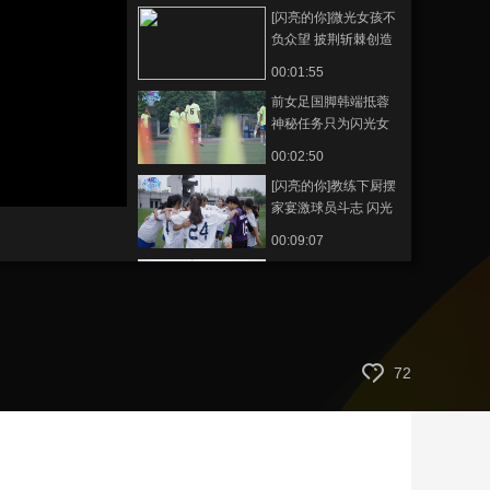
[闪亮的你]微光女孩不
藝術
汽車
數智
5G
産業+
负众望 披荆斩棘创造
佳绩
時尚
天氣
才藝
網展
央央好物
00:01:55
前女足国脚韩端抵蓉
神秘任务只为闪光女
孩
00:02:50
[闪亮的你]教练下厨摆
家宴激球员斗志 闪光
女孩赛后以歌相庆
00:09:07
《闪亮的你》第四
集：绽放芳华 未来一
定更美好
00:22:41
[闪亮的你]韩端言传身
72
教 微光女孩绽放芳华
00:00:37
韩端邀你关注《闪亮
的你》：绽放芳华的
彝族姑娘