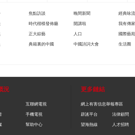
播
焦點訪談
晚間新聞
經典咏
法
時代楷模發佈廳
開講啦
我有傳
然
正大綜藝
人口
國際藝
眼
典籍裏的中國
中國詩詞大會
生活圈
概況
更多鏈結
互聯網電視
網上有害信息舉報專區
音
手機電視
辟謠平台
法律顧問
媒
幫助中心
望海熱線
人才招聘