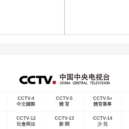
[图]特鲁姆普战胜威尔逊
[图]读秒绝杀 中国U17男
获得斯诺克上海大师赛冠
足力克阿森纳U17男足
军
[图]中超-彭欣力建功 青岛
[图]输给威尔逊 斯诺克上
西海岸2-0十人青岛海牛
海大师赛赵心童无缘决赛
CCTV-4
CCTV-5
CCTV-5+
中文國際
體 育
體育賽事
CCTV-12
CCTV-13
CCTV-14
社會與法
新 聞
少 兒