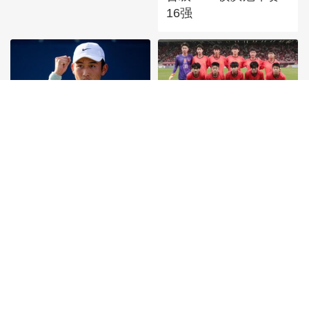
16强
[图]商竣程2-1卢布列夫
[图]读秒绝杀 中国U17
晋级蒙特利尔站男单第
男足力克阿森纳U17男
三轮
足
首頁
|
全站地圖
京ICP備10003349號-1
中央廣播電視總台
央視網
版權所有