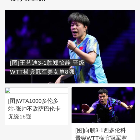
[图]王艺迪3-1胜郑怡静 晋级
WTT横滨冠军赛女单8强
[图]WTA1000多伦多
站-张帅不敌萨巴伦卡
无缘16强
[图]向鹏3-1西多伦科
晋级WTT横滨冠军赛