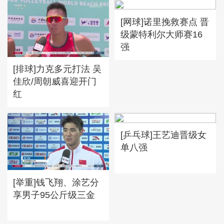
[网球]诺里挽救赛点 晋
级蒙特利尔大师赛16
强
[排球]力克多元打法 吴
佳欣/周朝威喜迎开门
红
[乒乓球]王艺迪晋级女
单八强
[举重]钱飞翔、涂艺分
享男子95公斤级三金