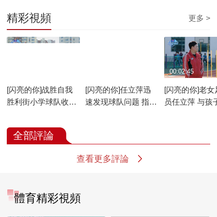
精彩視頻
更多 >
00:04:47
00:02:03
00:02:45
[闪亮的你]战胜自我
[闪亮的你]任立萍迅
[闪亮的你]老女
胜利街小学球队收获
速发现球队问题 指出
员任立萍 与孩
胜利
改进方向
足球之约
全部評論
查看更多評論
體育精彩視頻