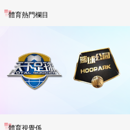
體育熱門欄目
體育視覺係