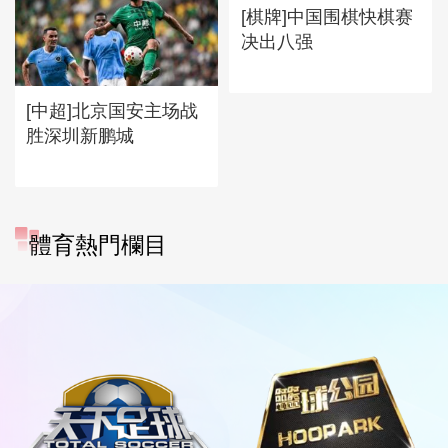
[棋牌]中国围棋快棋赛
决出八强
[中超]北京国安主场战
胜深圳新鹏城
體育熱門欄目