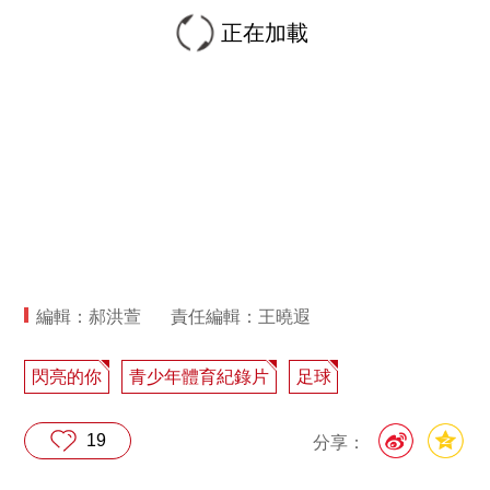
正在加載
編輯：郝洪萱
責任編輯：王曉遐
閃亮的你
青少年體育紀錄片
足球
19
分享：