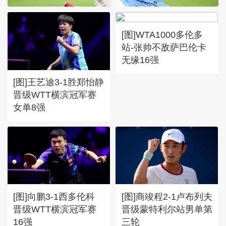
[图]WTA1000多伦多
站-张帅不敌萨巴伦卡
无缘16强
[图]王艺迪3-1胜郑怡静
晋级WTT横滨冠军赛
女单8强
[图]向鹏3-1西多伦科
[图]商竣程2-1卢布列夫
晋级WTT横滨冠军赛
晋级蒙特利尔站男单第
16强
三轮