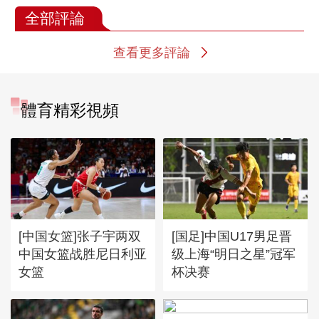
全部評論
查看更多評論
體育精彩視頻
[中国女篮]张子宇两双
[国足]中国U17男足晋
中国女篮战胜尼日利亚
级上海“明日之星”冠军
女篮
杯决赛