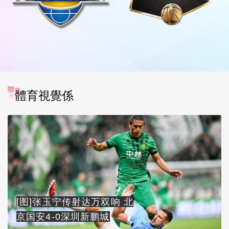
體育視覺係
[图]张玉宁传射达万双响 北
京国安4-0深圳新鹏城