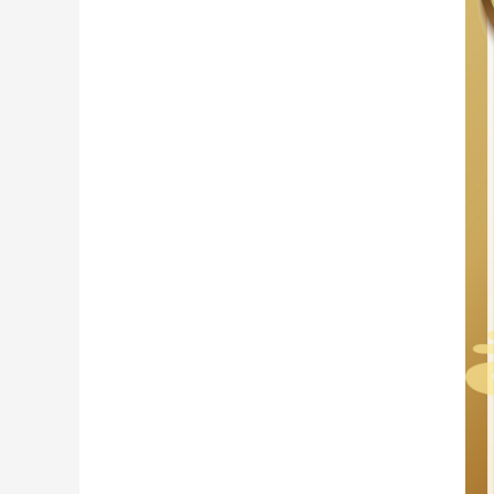
財經
教育
鄉村振興
生態環境
一帶一路
大國智造
大國展會
大國保險
雲頂對話
CCTV.節目官網
直播
節目單
欄目
片庫