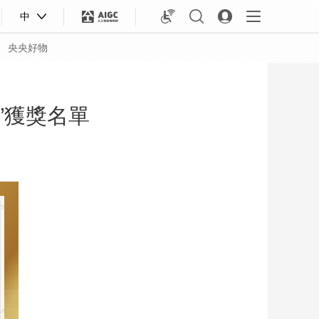
中
央央好物
”獲獎名單
合體育
亞冬會