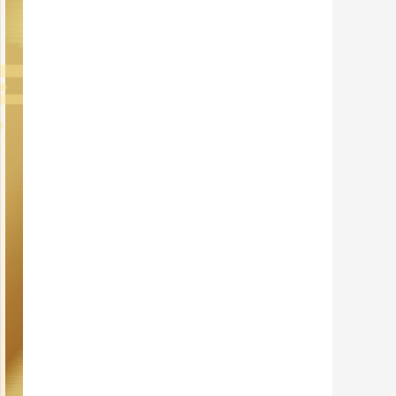
藝術
汽車
數智
5G
産業+
時尚
天氣
才藝
網展
央央好物