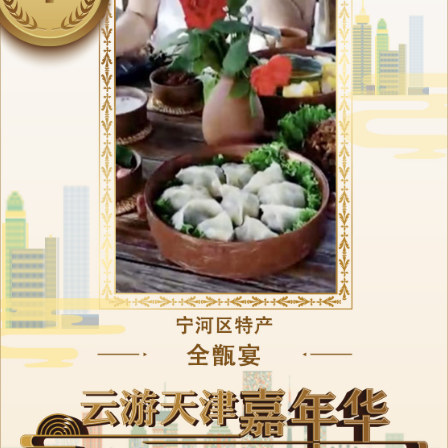
央博
非遺
文化
旅游
科普
健康
樂齡
閱讀
雲起
超級工廠
智敬中國
全民健康
顏選攻略
海洋
熱播榜
總台企業白名單