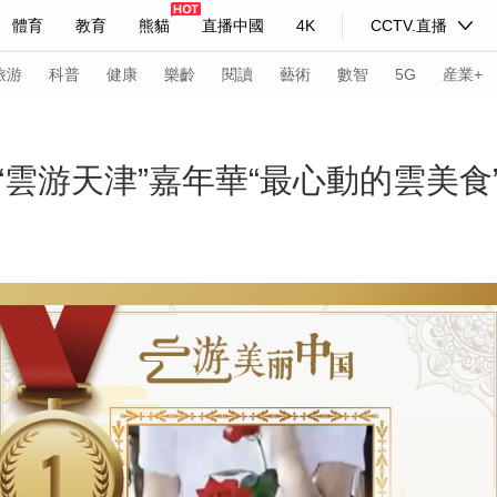
體育
教育
熊貓
直播中國
4K
CCTV.直播
式妙語
主持人
下載央視影音
熱解讀
天天學習
旅游
科普
健康
樂齡
閱讀
藝術
數智
5G
産業+
紀錄片網
國家大劇院
大型活動
雲游天津”嘉年華“最心動的雲美食
科技
法治
文娛
人物
公益
圖片
習式妙語
央視快評
央視網評
光華銳評
鋒面
頻道
VR/AR
4K專區
全景新聞
請入列
人生第一次
人生第二次
年冬奧會
CBA
NBA
中超
國足
國際足球
網球
綜
體育江湖
文化體育
冰雪道路
足球道路