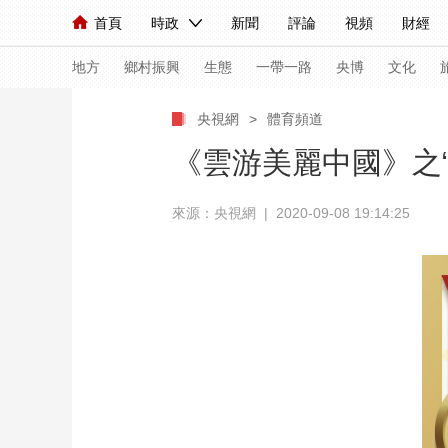
首頁
時政
新聞
評論
視頻
財經
人民領袖習近平
直播
海外頻道
片庫
iPanda
欄目大全
聯播+
English
中國領導人
節目單
Монгол
聽音
央視快評
微視頻
習
地方
鄉村振興
生態
一帶一路
央博
文化
央視網
>
體育頻道
總台春晚
網絡春晚
共産黨員網
秧紀錄
《雲游美麗中國》之“
來源：央視網 | 2020-09-08 19:14:25
新聞
國內
國際
評論
經濟
軍事
人民領袖習近平
聯播+
熱解讀
天天學習
視頻
小央視頻
小央直播
直播中國
熊貓
現場
前線
比劃
快看
藍海中國
新兵
體育
直播
競猜
2026年世界盃
2026
VIP會員
CCTV奧林匹克頻道
生活體育大會