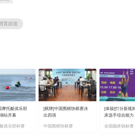
體育頻道
中国摩托艇俱乐部
[棋牌]中国围棋快棋赛决
[体操]打分新规
湖站开幕
出四强
床选手综合能力
艇俱乐部杯赛
中国围棋快棋赛
全国蹦床锦标赛