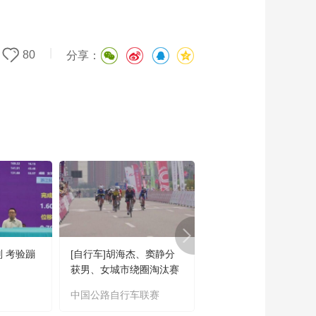
|
80
分享：
则 考验蹦
[自行车]胡海杰、窦静分
[台球]丁俊晖无缘斯诺
获男、女城市绕圈淘汰赛
中国公开赛第二轮
冠军
中国公路自行车联赛
斯诺克中国公开赛