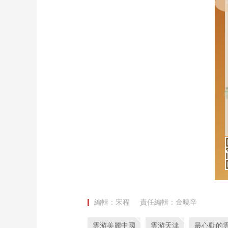
編輯：宋程
責任編輯：金曉辛
雲游美麗中國
雲游天津
最心動的