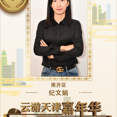
央博
非遺
文化
旅游
科普
健康
樂齡
閱讀
雲起
超級工廠
智敬中國
全民健康
顏選攻略
海洋
收視榜
總台企業白名單