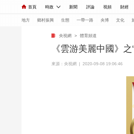
首頁
時政
新聞
評論
視頻
財經
人民領袖習近平
直播
海外頻道
片庫
iPanda
欄目大全
聯播+
English
中國領導人
節目單
Монгол
聽音
央視快評
微視頻
習
地方
鄉村振興
生態
一帶一路
央博
文化
央視網
>
體育頻道
總台春晚
網絡春晚
共産黨員網
秧紀錄
《雲游美麗中國》之“
來源：央視網 | 2020-09-08 19:06:46
新聞
國內
國際
評論
經濟
軍事
人民領袖習近平
聯播+
熱解讀
天天學習
視頻
小央視頻
小央直播
直播中國
熊貓
現場
前線
比劃
快看
藍海中國
新兵
體育
直播
競猜
2026年世界盃
2026
VIP會員
CCTV奧林匹克頻道
生活體育大會