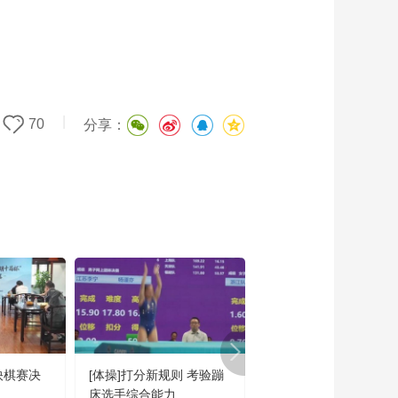
|
70
分享：
快棋赛决
[体操]打分新规则 考验蹦
[自行车]胡海杰、窦静
床选手综合能力
获男、女城市绕圈淘汰