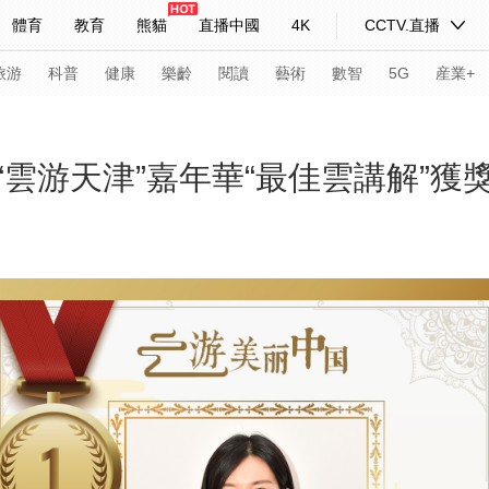
體育
教育
熊貓
直播中國
4K
CCTV.直播
式妙語
主持人
下載央視影音
熱解讀
天天學習
旅游
科普
健康
樂齡
閱讀
藝術
數智
5G
産業+
紀錄片網
國家大劇院
大型活動
雲游天津”嘉年華“最佳雲講解”獲
科技
法治
文娛
人物
公益
圖片
習式妙語
央視快評
央視網評
光華銳評
鋒面
頻道
VR/AR
4K專區
全景新聞
請入列
人生第一次
人生第二次
年冬奧會
CBA
NBA
中超
國足
國際足球
網球
綜
體育江湖
文化體育
冰雪道路
足球道路