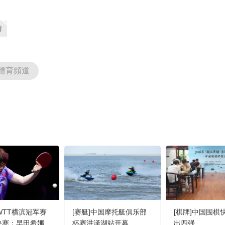
解
體育頻道
]WTT横滨冠军赛
[赛艇]中国摩托艇俱乐部
[棋牌]中国围棋
4决赛：早田希娜
杯赛洪泽湖站开幕
出四强