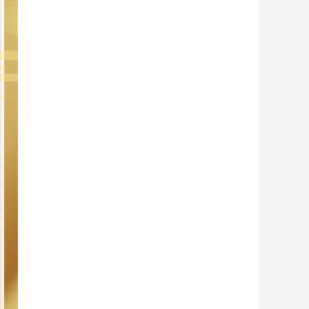
藝術
汽車
數智
5G
産業+
時尚
天氣
才藝
網展
央央好物