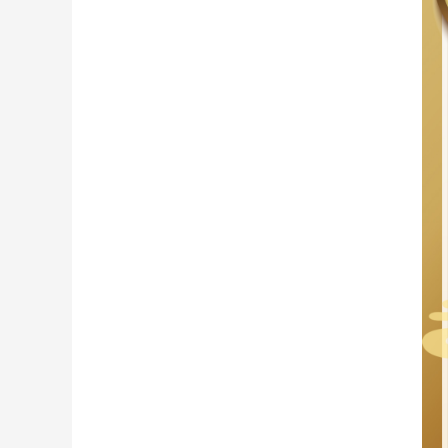
財經
教育
鄉村振興
生態環境
一帶一路
大國智造
大國展會
大國保險
雲頂對話
CCTV.節目官網
直播
節目單
欄目
片庫