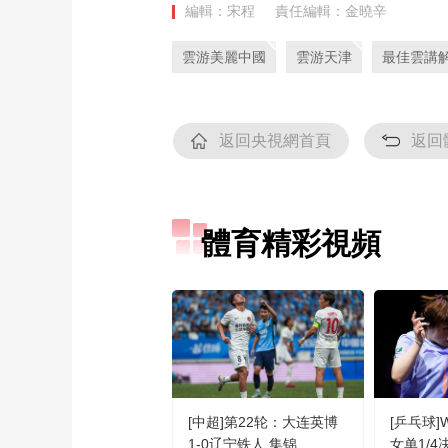
編輯：宋程
責任編輯：金曉辛
雲游美麗中國
雲游天津
最佳雲講
返回央視網首頁
返回
體育精彩視頻
[中超]第22轮：大连英博
[乒乓球
1-0辽宁铁人 集锦
女单1/