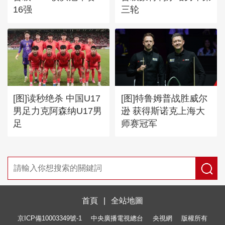
16强
三轮
[图]读秒绝杀 中国U17
[图]特鲁姆普战胜威尔
男足力克阿森纳U17男
逊 获得斯诺克上海大
足
师赛冠军
首頁
|
全站地圖
京ICP備10003349號-1
中央廣播電視總台
央視網
版權所有