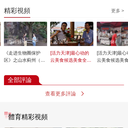
精彩視頻
更多 >
00:45:18
00:00:58
00:00:58
《走进生物圈保护
[活力天津]最心动的
[活力天津]最心
区》之山水蓟州（正
云美食候选美食全甑
云美食候选美
式版）
宴
全部評論
查看更多評論
體育精彩視頻