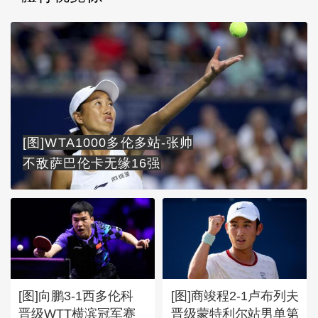
[图]WTA1000多伦多站-张帅
不敌萨巴伦卡无缘16强
[图]向鹏3-1西多伦科
[图]商竣程2-1卢布列夫
晋级WTT横滨冠军赛
晋级蒙特利尔站男单第