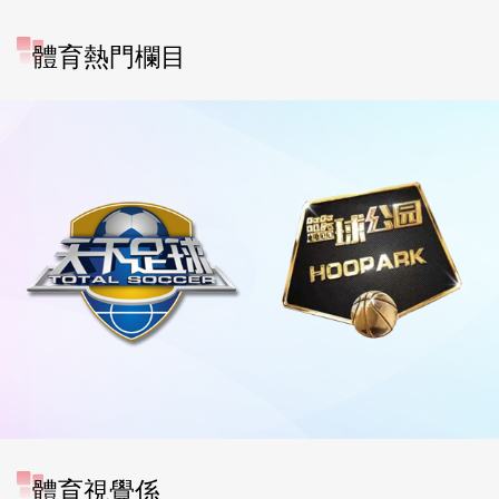
體育熱門欄目
體育視覺係