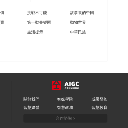
候选人之双建宇
流傳
挑戰不可能
故事裏的中國
00:00:35
[活力天津]最“靓”云主
家寶
第一動畫樂園
動物世界
播候选人之秦懿玟
苑
生活提示
中華民族
00:00:28
[活力天津]最佳云讲解
候选人之徐婉琳
00:00:48
[活力天津]最“靓”云主
播候选人之殷娜
00:00:29
[活力天津]最受欢迎云
代言人候选人之贾堤
（天津市滨海新区区
關於我們
智媒學院
成果發佈
00:01:03
委常委、常务副区
智慧媒體
智慧政務
智慧教育
[活力天津]最“靓”云主
长）
播候选人之郑贺阳
合作諮詢 >
00:00:42