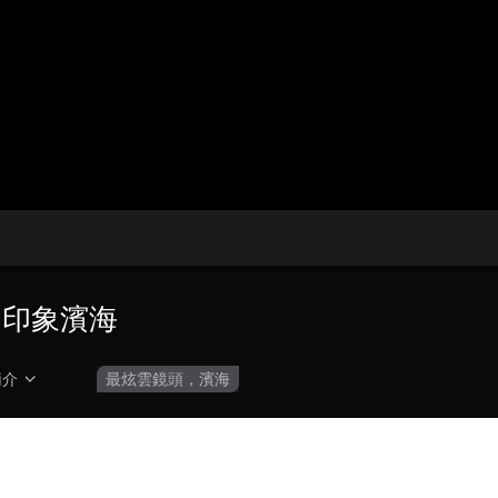
央博
非遺
文化
旅游
科普
健康
樂齡
閱讀
雲起
超級工廠
智敬中國
全民健康
顏選攻略
海洋
收視榜
總台企業白名單
之印象濱海
簡介
最炫雲鏡頭，濱海