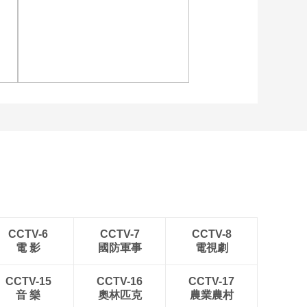
美食候选美食熟梨糕
00:00:47
[活力天津]最心动的云
晋
[图]读秒绝杀 中国U17男
美食候选美食茶汤
足力克阿森纳U17男足
00:01:00
[活力天津]最心动的云
美食候选美食耳朵眼
炸糕
00:00:31
连
[图]中超-彭欣力建功 青岛
[活力天津]最佳云讲解
西海岸2-0十人青岛海牛
候选人之赵克杰
00:01:05
[活力天津]最炫云镜头
候选作品之印象滨海
00:00:53
CCTV-6
CCTV-7
CCTV-8
電 影
國防軍事
電視劇
[活力天津]最佳云讲解
候选人之杨颖
CCTV-15
CCTV-16
CCTV-17
00:00:49
音 樂
奧林匹克
農業農村
[活力天津]最佳云讲解