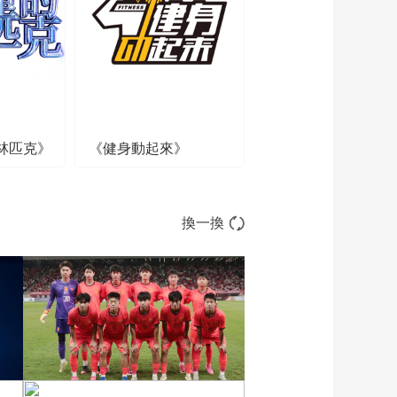
01:07:42
《活力天津》之乡土
宁河（正式版）
00:54:03
《活力天津》之博览
和平（正式版）
林匹克》
《健身動起來》
00:57:13
《走进生物圈保护
区》之山水蓟州（正
式版）
00:45:18
換一換
[活力天津]最心动的云
美食候选美食全甑宴
00:00:58
[活力天津]最心动的云
美食候选美食药糖
00:00:58
[活力天津]最心动的云