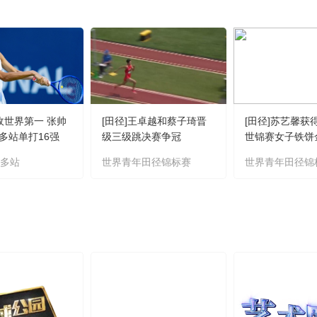
不敌世界第一 张帅
[田径]王卓越和蔡子琦晋
[田径]苏艺馨获
多站单打16强
级三级跳决赛争冠
世锦赛女子铁饼
伦多站
世界青年田径锦标赛
世界青年田径锦