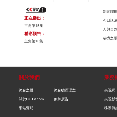
新聞聯
正在播出：
今日説
主角第15集
人與自
精彩预告：
秘境之
主角第16集
關於我們
業務
總台之聲
總台總經理室
央視網
關於CCTV.com
象舞廣告
央視影
網站聲明
移動傳