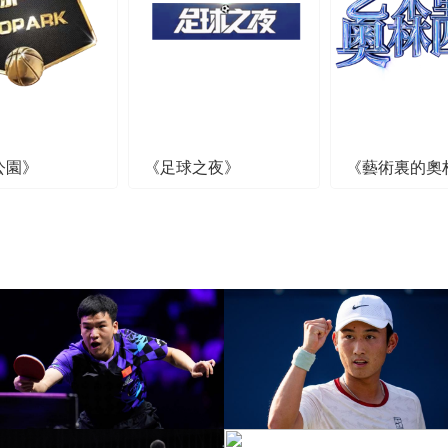
公園》
《足球之夜》
《藝術裏的奧