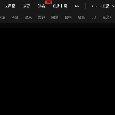
世界盃
教育
熊貓
直播中國
4K
CCTV.直播
式妙語
主持人
下載央視影音
熱解讀
天天學習
旅游
科普
健康
樂齡
閱讀
藝術
數智
5G
産業+
紀錄片網
國家大劇院
大型活動
科技
法治
文娛
人物
公益
圖片
習式妙語
央視快評
央視網評
光華銳評
鋒面
頻道
VR/AR
4K專區
全景新聞
請入列
人生第一次
人生第二次
年冬奧會
CBA
NBA
中超
國足
國際足球
網球
綜
體育江湖
文化體育
冰雪道路
足球道路