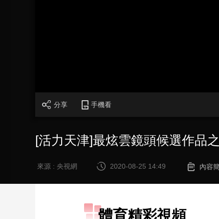
財經
教育
鄉村振興
生態環境
一帶一路
大國智造
大國展會
大國保險
雲頂對話
CCTV.節目官網
直播
節目單
欄目
片庫
分享
手機看
[活力天津]最炫雲鏡頭候選作品
來源 : 央視網
2020-08-25 14:49
內容
體育精彩視頻