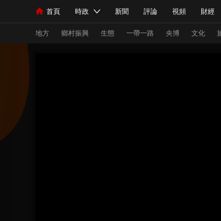
首頁
時政
新聞
評論
視頻
財經
人民領袖習近平
直播
海外頻道
片庫
iPanda
欄目大全
聯播+
English
中國領導人
節目單
Монгол
聽音
央視快評
微視頻
習
地方
鄉村振興
生態
一帶一路
央博
文化
總台春晚
網絡春晚
共産黨員網
秧紀錄
新聞
國內
國際
評論
經濟
軍事
人民領袖習近平
聯播+
熱解讀
天天學習
視頻
小央視頻
小央直播
直播中國
熊貓
現場
前線
比劃
快看
藍海中國
新兵
體育
直播
競猜
2026年世界盃
2026
VIP會員
CCTV奧林匹克頻道
生活體育大會