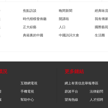
播
焦點訪談
晚間新聞
經典咏
法
時代楷模發佈廳
開講啦
我有傳
然
正大綜藝
人口
國際藝
眼
典籍裏的中國
中國詩詞大會
生活圈
概況
更多鏈結
互聯網電視
網上有害信息舉報專區
音
手機電視
辟謠平台
法律顧問
媒
幫助中心
望海熱線
人才招聘