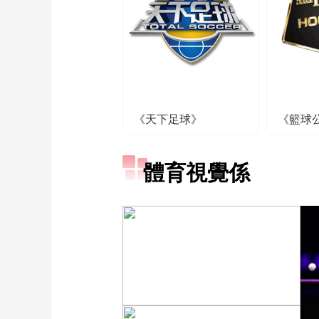
《天下足球》
《籃球
體育視覺係