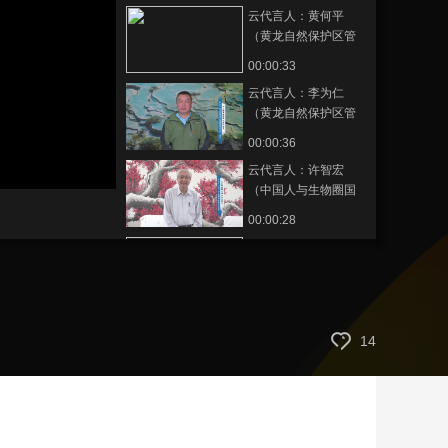
云代言人：黄何平
藝術
汽車
數智
5G
産業+
（黄龙自然保护区管
理局副局长）
時尚
天氣
才藝
網展
央央好物
00:00:33
云代言人：李为仁
（黄龙自然保护区管
理局党委书记、局
00:00:36
长）
云代言人：许智宏
（中国人与生物圈国
家委员会主席）
00:00:28
云代言人：王丁（中
国人与生物圈国家委
员会秘书长）
00:00:21
云代言人：于丛刚
14
（烟台昆嵛山国家级
自然保护区管委会主
00:00:34
任）
云代言人：高敬民
（湖南壶瓶山国家级
自然保护区管理局局