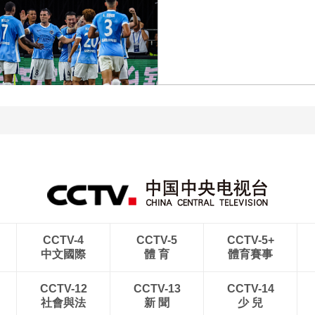
[图]向鹏3-1西多伦科 晋级
[图]商竣程2-1卢布列夫 
WTT横滨冠军赛16强
级蒙特利尔站男单第三轮
[图]中超-姜至鹏破门韦斯
[图]中超-热菲尼奥双响 辽
利建功 深圳新鹏城2-0铜
宁铁人3-1送上海申花三
梁龙
败
CCTV-4
CCTV-5
CCTV-5+
中文國際
體 育
體育賽事
CCTV-12
CCTV-13
CCTV-14
社會與法
新 聞
少 兒