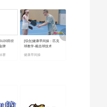
00:00:33
长）
云代言人：赵德猛
（九寨沟世界生物圈
保护区管理局局长）
00:00:40
《活力天津》之特别
策划：印象滨海（正
式版）
01:38:29
得U20田径
[综合]健康早间操：匹克
[自行车]2026兵团第六
《活力天津》之魅力
金牌
球教学-截击球技术
奇台农场第二届公路自
河西（正式版）
车挑战赛成功举办
标赛
健康早间操
公路自行车挑战赛
01:03:21
《活力天津》之文化
南开（正式版）
01:14:04
《活力天津》之美丽
红桥（正式版）
01:01:35
《活力天津》之宝坻
宝地（正式版）