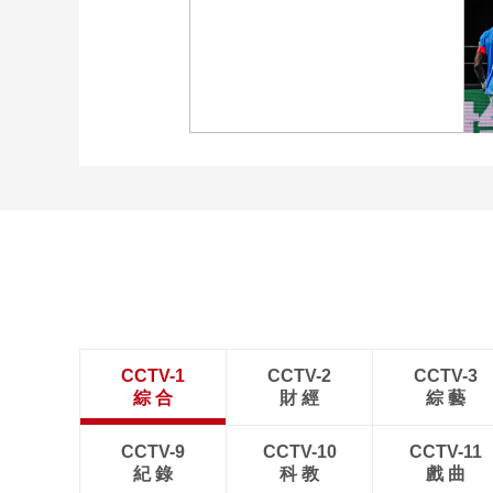
[图]WTA1000多伦多站-张
帅不敌萨巴伦卡无缘16强
[图]特鲁姆普战胜威尔逊
获得斯诺克上海大师赛冠
军
CCTV-1
CCTV-2
CCTV-3
綜 合
財 經
綜 藝
CCTV-9
CCTV-10
CCTV-11
紀 錄
科 教
戲 曲