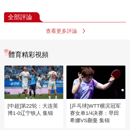
全部評論
查看更多評論
體育精彩視頻
[中超]第22轮：大连英
[乒乓球]WTT横滨冠军
博1-0辽宁铁人 集锦
赛女单1/4决赛：早田
希娜VS蒯曼 集锦