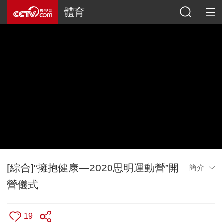
體育
[綜合]“擁抱健康—2020思明運動營”開
簡介
營儀式
19